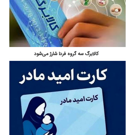
️کالابرگ سه گروه فردا شارژ می‌شود