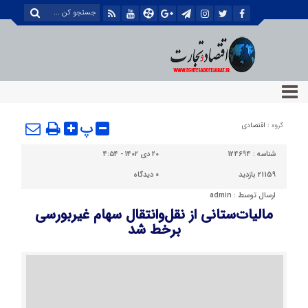
پ
گروه :
اقتصادی
شناسه :
124694
۲۰ دی ۱۴۰۲ - ۴:۵۴
21159 بازدید
0
دیدگاه
ارسال توسط :
admin
مالیات‌ستانی از نقل‌وانتقال سهام غیربورسی
برخط شد