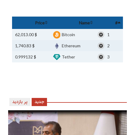
Price
Name
#
$ 62,013.00
Bitcoin
1
$ 1,740.83
Ethereum
2
$ 0.999132
Tether
3
جدید
پر بازدید