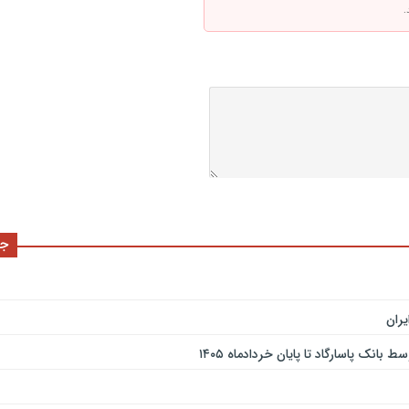
.
جد
ران