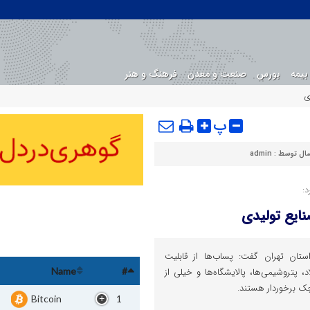
بیمه
بورس
صنعت و معدن
فرهنگ و هنر
ی
پ
سال توسط :
admin
:
نایع تولیدی
ستان تهران گفت: پساب‌ها از قابلیت
د، پتروشیمی‌ها، پالایشگاه‌ها و خیلی از
Name
#
ک برخوردار هستند.
Bitcoin
1