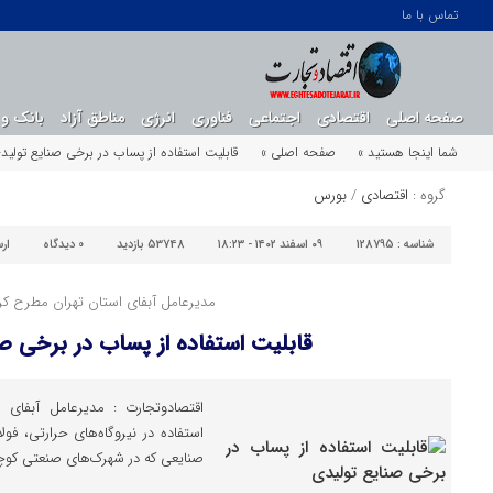
تماس با ما
صفحه اصلی
اقتصادی
اجتماعی
فناوری
انرژی
مناطق آزاد
بانک و 
شما اینجا هستید »
صفحه اصلی »
قابلیت استفاده از پساب در برخی صنایع تولید
گروه :
اقتصادی
/
بورس
شناسه :
128795
۰۹ اسفند ۱۴۰۲ - ۱۸:۲۳
53748 بازدید
0
دیدگاه
ار
مدیرعامل آبفای استان تهران مطرح کرد
قابلیت استفاده از پساب در برخی ص
اقتصادوتجارت : مدیرعامل آبفای ا
استفاده در نیروگاه‌های حرارتی، فولا
صنایعی که در شهرک‌های صنعتی کوچ