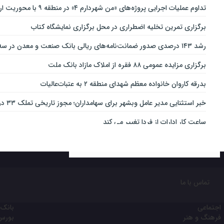
تداوم عملیات اجرایی پروژه‌های «من شهردارم ۴» در منطقه ۹ با محوریت ارتقای ایمنی و تسهیل تردد
برگزاری تمرین تخلیه اضطراری در محل برگزاری نمایشگاه کتاب
رشد ۱۴۳ درصدی صدور ضمانت‌نامه‌های ریالی بانک صنعت و معدن در سه‌ماهه نخست سال جاری
برگزاری مزایده عمومی ۸۸ فقره از املاک مازاد بانک ملت
بدرقه کاروان خانواده معظم شهدای منطقه ۲ به عتبات‌عالیات
خبر استثنایی مدیر عامل وبشهر برای سهامداران؛ مجوز تاریخی تملک ۳۳ درصدی بانک اقتصاد نوین اخذ شد
ساعت کار ادارات از فردا تغییر می کند
ارائه بسته ویژه «قربان تا غدیر» ایرانسل
خدمات‌دهي مترو به 4 ميليون و 100 هزار نفر مسافر در مناسبت‌هاي ملي و مذهبي
تغییر ساعت کاری شعب بانک کارآفرین در ۱۵ استان
تماس با ما
نقش مهم اهالی خبر و رسانه در جهاد تبیین
اجتماعی
بانک 
ثبت‌نام آسان محصولات ایران‌خودرو با حساب وکالتی بانک تجارت
فرهنگ و هنر
بورس