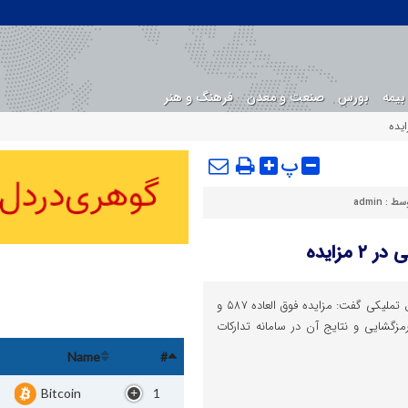
بیمه
بورس
صنعت و معدن
فرهنگ و هنر
پ
وسط :
admin
اقتصادوتجارت : معاون سازمان اموال تملیکی گفت: مزایده فوق العاده ۵۸۷ و
این سازمان رمزگشایی و نتایج آن در سامانه تدارکات
Name
#
Bitcoin
1