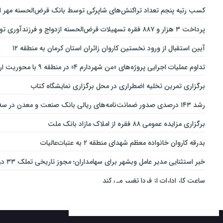
کسب رتبه پنجم تعداد تراکنش‌های شاپرکی توسط بانک قرض‌الحسنه مهر ای
پرداخت ۳ هزار و ۸۸۷ فقره تسهیلات قرض‌الحسنه ازدواج و فرزندآوری توسط بانک پاسارگاد تا پایان خردادماه ۱۴۰۵
آیین استقبال از ورود نخستین کاروان زائران استان کرمان به منطقه ۱۲
تداوم عملیات اجرایی پروژه‌های «من شهردارم ۴» در منطقه ۹ با محوریت ارتقای ایمنی و تسهیل تردد
برگزاری تمرین تخلیه اضطراری در محل برگزاری نمایشگاه کتاب
رشد ۱۴۳ درصدی صدور ضمانت‌نامه‌های ریالی بانک صنعت و معدن در سه‌ماهه نخست سال جاری
برگزاری مزایده عمومی ۸۸ فقره از املاک مازاد بانک ملت
بدرقه کاروان خانواده معظم شهدای منطقه ۲ به عتبات‌عالیات
خبر استثنایی مدیر عامل وبشهر برای سهامداران؛ مجوز تاریخی تملک ۳۳ درصدی بانک اقتصاد نوین اخذ شد
ساعت کار ادارات از فردا تغییر می کند
ارائه بسته ویژه «قربان تا غدیر» ایرانسل
خدمات‌دهي مترو به 4 ميليون و 100 هزار نفر مسافر در مناسبت‌هاي ملي و مذهبي