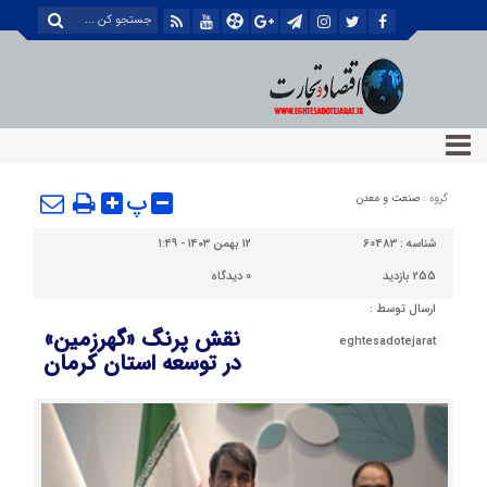
پ
گروه :
صنعت و معدن
شناسه :
60483
۱۲ بهمن ۱۴۰۳ - ۱:۴۹
255 بازدید
0
دیدگاه
ارسال توسط :
نقش پرنگ «گهرزمین»
eghtesadotejarat
در توسعه استان کرمان