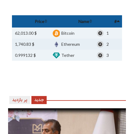
Price
Name
#
$ 62,013.00
Bitcoin
1
$ 1,740.83
Ethereum
2
$ 0.999132
Tether
3
جدید
پر بازدید