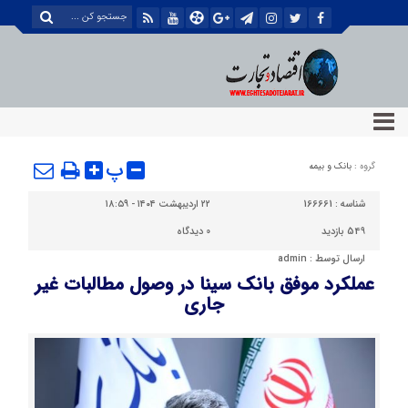
پ
گروه :
بانک و بیمه
شناسه :
166661
۲۲ اردیبهشت ۱۴۰۴ - ۱۸:۵۹
549 بازدید
0
دیدگاه
ارسال توسط :
admin
عملکرد موفق بانک سینا در وصول مطالبات غیر
جاری