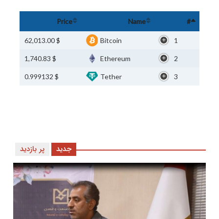
Price
Name
#
$ 62,013.00
Bitcoin
1
$ 1,740.83
Ethereum
2
$ 0.999132
Tether
3
جدید
پر بازدید