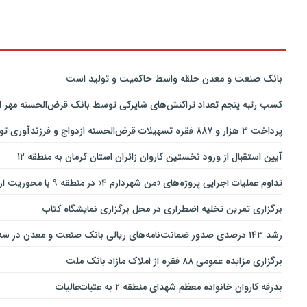
بانك صنعت و معدن حلقه واسط حاكمیت و تولید است
کسب رتبه پنجم تعداد تراکنش‌های شاپرکی توسط بانک قرض‌الحسنه مهر ای
پرداخت ۳ هزار و ۸۸۷ فقره تسهیلات قرض‌الحسنه ازدواج و فرزندآوری توسط بانک پاسارگاد تا پایان خردادماه ۱۴۰۵
آیین استقبال از ورود نخستین کاروان زائران استان کرمان به منطقه ۱۲
تداوم عملیات اجرایی پروژه‌های «من شهردارم ۴» در منطقه ۹ با محوریت ارتقای ایمنی و تسهیل تردد
برگزاری تمرین تخلیه اضطراری در محل برگزاری نمایشگاه کتاب
رشد ۱۴۳ درصدی صدور ضمانت‌نامه‌های ریالی بانک صنعت و معدن در سه‌ماهه نخست سال جاری
برگزاری مزایده عمومی ۸۸ فقره از املاک مازاد بانک ملت
بدرقه کاروان خانواده معظم شهدای منطقه ۲ به عتبات‌عالیات