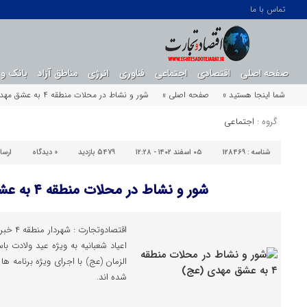
تماس با ما
صفحه اصلی
اقتصادی
اجتماعی
فناوری
انرژی
مناطق آزاد
بانک و 
شما اینجا هستید »
صفحه اصلی »
شور و نشاط در محلات منطقه ۴ به عشق مهدی (عج)
گروه :
اجتماعی
شناسه :
128469
۰۵ اسفند ۱۴۰۲ - ۱۲:۲۸
5479 بازدید
0
دیدگاه
ارسا
شور و نشاط در محلات منطقه ۴ به عشق مهدی (عج)
اعیاد شعبانیه به ویژه عید ولادت
الزمان (عج) با اجرای ویژه برنامه 
شده اند.