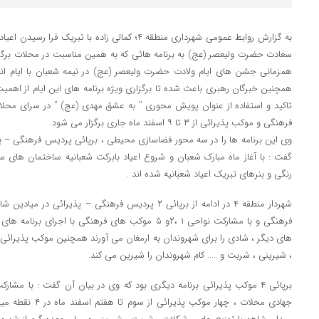
به گزارش روابط عمومی شهرداری منطقه ۴؛ کمالی زاده با تب
سعادت حضرت ولیعصر (عج) به برنامه هائی که به همین مناسبت در محلات برگزا
همزمانی جشن های ایام ولادت حضرت ولیعصر (عج) در نیمه شعبان با ایام ان
همچنین خبرگان رهبری باعث شده تا برگزاری ویژه برنامه های این ایام از اهمیت و
فرهنگی و موکب پذیرائی از ۳ تا ۹ اسفند ماه جاری برگزار می شود.
وی این برنامه ها را در سه محور فضاسازی محیطی ، برپائی پردیس فرهنگی – پذی
گفت : با آغاز ماه مبارک شعبان و شروع اعیاد بابرکت شعبانیه ساختمان های 
رنگی و بنرهای تبریک اعیاد شعبانیه شده اند .
شهردار منطقه ۴ در ادامه از برپائی ۲ پردیس فرهنگی – پذی
فرهنگی و با مشارکت نواحی ۱ ،۲و ۵ موکب های فرهنگی با ا
های دیگر ، شادی را برای شهروندان به ارمغان می آورند همچنین موکب پذیرائی در 
، شیرینی ، شربت و ….. کام شهروندان را شیرین می کند.
جهادی محلات ، چهار م