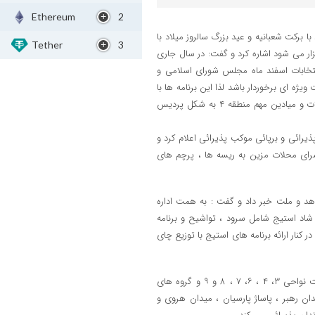
Ethereum
2
ریک فرا رسیدن اعیاد با برکت شعبانیه و عید بزرگ سالروز میلاد با
Tether
3
ر می شود اشاره کرد و گفت: در سال جاری
تخابات اسفند ماه مجلس شورای اسلامی و
یژه ای برخوردار باشد لذا این برنامه ها با
تاکید و استفاده از عنوان پویش محوری ” به عشق مهدی (عج) ” در سرای محلات و میادین مهم منطقه ۴ به شکل پردیس
رائی و برپائی موکب پذیرائی اعلام کرد و
سرای محلات مزین به ریسه ها ، پرچم های
رائی در میادین شاهد و ملت خبر داد و گفت : به همت اداره
جرای برنامه های شاد استیج شامل سرود ، تواشیح و برنامه
کنار ارائه برنامه های استیج با توزیع چای
برپائی ۴ موکب پذیرائی برنامه دیگری بود که وی در بیان آن گفت : با مشارکت نواحی ۳، ۴ ، ۶، ۷ ، ۸ و ۹ و گروه های
وکب پذیرائی از سوم تا هفتم اسفند ماه در ۴ نقطه میدان رهبر ، پاساژ پارسیان ، میدان هروی و