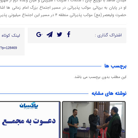
میدان شاهد با توزیع چای ، شکلات ، شربت ، شیرینی و میان وعده گرم از شهرون
او در پایان به برپائی موکب پذیرائی در مسیر اجتماع بزرگ امام زمانی ها اشا
حضرت ولیعصر (عج) موکب پذیرائی منطقه ۴ در مسیر این اجتماع میلیونی پذیرای شهروندان خواهد بود.
اشتراک گذاری :
لینک کوتاه :
ir/?p=128469
برچسب ها
این مطلب بدون برچسب می باشد.
نوشته های مشابه