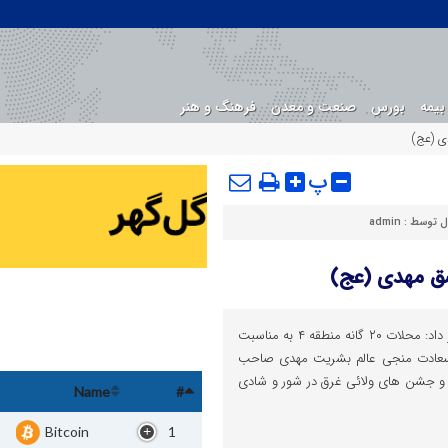
بیمه
بورس
صنعت و معدن
فرهنگ و هنر
پ
ل توسط :
admin
اقتصادوتجارت : شهردار منطقه ۴ خبر داد: محلات ۲۰ گانه منطقه ۴ به مناسبت
 باسعادت منجی عالم بشریت مهدی صاحب
ها و جشن های ولائی غرق در شور و شادی
Name
#
Bitcoin
1