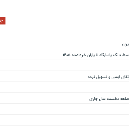
جد
ران