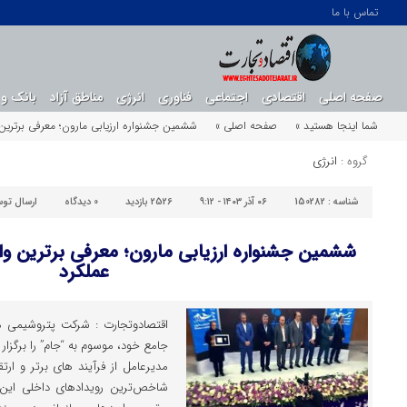
تماس با ما
صفحه اصلی
اقتصادی
اجتماعی
فناوری
انرژی
مناطق آزاد
بانک و 
شما اینجا هستید »
صفحه اصلی »
ششمین جشنواره ارزیابی مارون؛ معرفی برترین 
گروه :
انرژی
شناسه :
150282
۰۶ آذر ۱۴۰۳ - ۹:۱۲
2526 بازدید
0
دیدگاه
ارسال تو
ششمین جشنواره ارزیابی مارون؛ معرفی برترین وا
عملکرد
اقتصادوتجارت : شرکت پتروشیمی ما
جامع خود، موسوم به “جام” را برگزار 
مدیرعامل از فرآیند های برتر و ار
شاخص‌ترین رویدادهای داخلی این