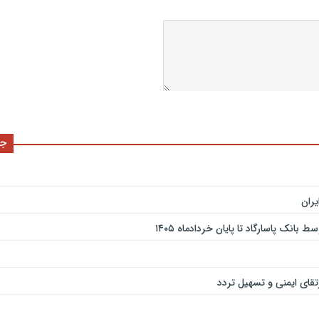
جد
ران