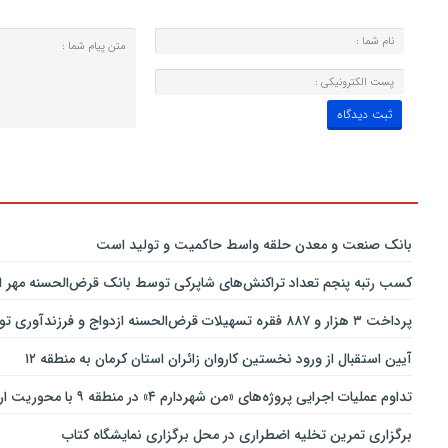
بانك صنعت و معدن حلقه واسط حاكمیت و تولید است
کسب رتبه پنجم تعداد تراکنش‌های شاپرکی توسط بانک قرض‌الحسنه مهر ای
پرداخت ۳ هزار و ۸۸۷ فقره تسهیلات قرض‌الحسنه ازدواج و فرزندآوری توسط بانک پاسارگاد تا پایان خردادماه ۱۴۰۵
آیین استقبال از ورود نخستین کاروان زائران استان کرمان به منطقه ۱۲
تداوم عملیات اجرایی پروژه‌های «من شهردارم ۴» در منطقه ۹ با محوریت ارتقای ایمنی و تسهیل تردد
برگزاری تمرین تخلیه اضطراری در محل برگزاری نمایشگاه کتاب