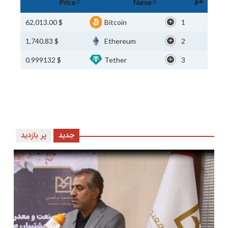
Price
Name
#
$ 62,013.00
Bitcoin
1
$ 1,740.83
Ethereum
2
$ 0.999132
Tether
3
جدید
پر بازدید