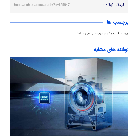
لینک کوتاه :
https://eghtesadotejarat.ir/?p=125947
برچسب ها
این مطلب بدون برچسب می باشد.
نوشته های مشابه