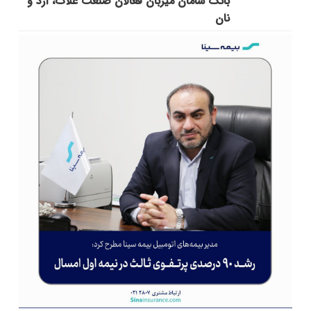
بانک سامان میزبان فعالان صنعت غلات، آرد و
نان