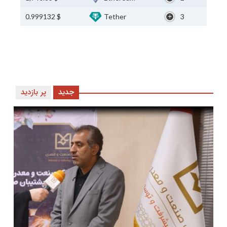
$ 0.999132
Tether
3
جدید
پر بازدید