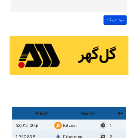
Price
Name
#
$ 62,013.00
Bitcoin
1
$ 1,740.83
Ethereum
2