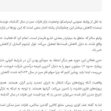
نیست؛ کاهش بیشتر این چشم‌انداز، رشته اخبار منفی است که این روزها در بازار
وایلو متالز که متعلق به میلیاردر معدنی اندرو فارستز است، اعلام کرد که فعالیت خ
واقع شده، به دلیل کاهش قیمت‌ها تعطیل می‌کند. غول لیتیوم آلبمارل از کاه
خبر داد.
حتی فعالان این حوزه هم دیگر اعتقاد به سودآور بودن آن در شرایط کنونی ند
می‌رسد، ابتدا باید روشن کنیم که چرا سهام فلز سبز در سال ۲۰۲۳به شدت کاهش یافت؟
واقعیت آنکه پروژه‌های بزرگ انتقال به انرژی تجدید پذیر گران هستند. هم
پروژه‌های فلزی فشرده را تامین می‌کند، گرانبها هستند. با توجه به اینکه به تا
تاریخ مدرن آغاز شده، می‌توان حدس زد که چرا قیمت این فلزات در سال گذشته 
اما به گفته جف کوری رییس سابق کالایی گلدمن ساکس، فلزات سبز ممکن است امسال
این مساله در درجه اول با پیش‌بینی کاهش نرخ بهره در بازار است.