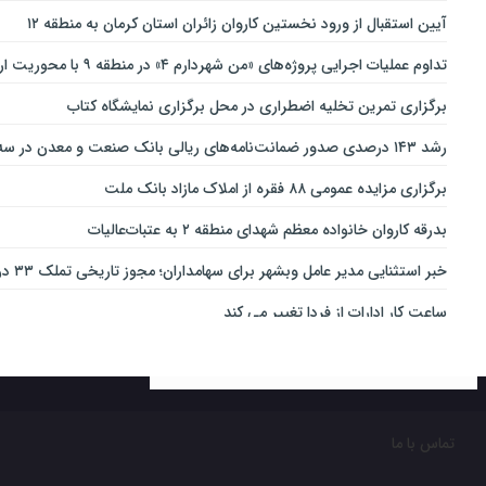
آیین استقبال از ورود نخستین کاروان زائران استان کرمان به منطقه ۱۲
تداوم عملیات اجرایی پروژه‌های «من شهردارم ۴» در منطقه ۹ با محوریت ارتقای ایمنی و تسهیل تردد
برگزاری تمرین تخلیه اضطراری در محل برگزاری نمایشگاه کتاب
رشد ۱۴۳ درصدی صدور ضمانت‌نامه‌های ریالی بانک صنعت و معدن در سه‌ماهه نخست سال جاری
برگزاری مزایده عمومی ۸۸ فقره از املاک مازاد بانک ملت
بدرقه کاروان خانواده معظم شهدای منطقه ۲ به عتبات‌عالیات
خبر استثنایی مدیر عامل وبشهر برای سهامداران؛ مجوز تاریخی تملک ۳۳ درصدی بانک اقتصاد نوین اخذ شد
ساعت کار ادارات از فردا تغییر می کند
ارائه بسته ویژه «قربان تا غدیر» ایرانسل
خدمات‌دهي مترو به 4 ميليون و 100 هزار نفر مسافر در مناسبت‌هاي ملي و مذهبي
تغییر ساعت کاری شعب بانک کارآفرین در ۱۵ استان
تماس با ما
نقش مهم اهالی خبر و رسانه در جهاد تبیین