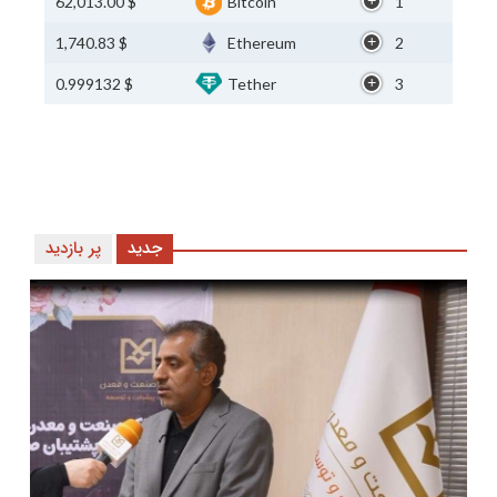
$ 62,013.00
Bitcoin
1
$ 1,740.83
Ethereum
2
$ 0.999132
Tether
3
جدید
پر بازدید