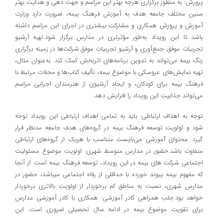
پرورش: به منظور برگزاری هرچه بهتر این مراسم و جهت دهی و هدایت بهتر
سنین مختلف جامعه هدف به آموزش فرهنگ بیمه، ضرورت دارد وزارت
آموزش و پرورش همکاری و مشارکت بیشتری در اجرای این مراسم داشته
باشد تا این رویداد به‌طور مؤثرتری در مدارس برگزار شود.تهیه آرشیو
تجربیات موفق: جمع‌آوری و آرشیو تجربیات موفق شرکت‌ها در زمینه برگزاری
زنگ بیمه می‌تواند به تدوین برنامه‌های اثربخش کمک کند. به‌عنوان مثال،
تهیه نمایش‌های عروسکی با موضوع بیمه، تألیف کتاب‌ها و مجلات مرتبط با
فرهنگ بیمه برای کودکان، و ایجاد آرشیوی از هنرمندان اجرایی مراسم
می‌تواند جذابیت این رویداد را افزایش دهد.
توجه به اهداف ارتباطی: باید به تمامی اهداف ارتباطی این رویداد توجه
شود و اولویت توسعه فرهنگ بیمه در گروه‌های هدف جامعه مدنظر قرار
گیرد. محتوای آموزشی می‌بایست متناسب با هریک از گروه‌های ارتباطی
متفاوت باشد.حضور در مدارس متوسط شهری: اولویت موضوع مسئولیت
اجتماعی شرکت های بیمه در این رویداد، توسعه فرهنگ بیمه است. از آنجا
که مفهوم بیمه پیوند خورده با حداقلی از رفاه اجتماعی می‎باشد، حضور در
مدارس شهری، نسبت به مناطق کم برخوردار از اولویت بالاتری برخوردار
خواهد بود.جلب همراهی کادر آموزشی: همکاری با کادر آموزشی مدارس
برای تقویت موضوع بیمه در ادامه سال تحصیلی ضروری است. این