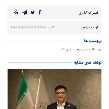
اشتراک گذاری :
لینک کوتاه :
https://eghtesadotejarat.ir/?p=124808
برچسب ها
این مطلب بدون برچسب می باشد.
نوشته های مشابه