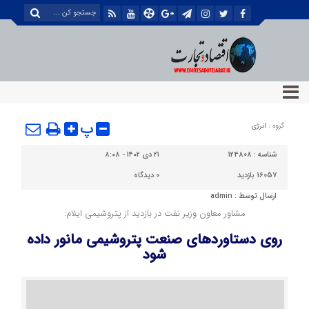
پ
گروه :
انرژی
شناسه :
124808
۲۱ دی ۱۴۰۲ - ۸:۰۸
16057 بازدید
0
دیدگاه
ارسال توسط :
admin
مشاور معاون وزیر نفت در بازدید از پتروشیمی ایلام:
روی دستاوردهای صنعت پتروشیمی مانور داده
شود