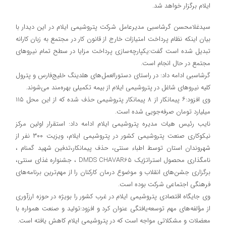
ایلام برگزار خواهد شد.
سیدغلامحسن گرشاسبی مدیرعامل شرکت پتروشیمی ایلام در این دیدار با
بیان اینکه نظام پرداخت امتیازات خارج از قانون کار در مجتمع به زبان کارانه
تبدیل شده است گفت:یکپارچه‌سازی پرداخت مزایا در سطح تمام نیروهای
مجتمع در حال انجام است.
گرشاسبی ادامه داد: در راستای دستورالعمل‌های هلدینگ خلیج‌فارس و پترول
کلیه نیروهای شاغل در پتروشیمی ایلام از بیمه تکمیلی بهره‌مند می‌شوند.
وی افزود:۶ پیمانکار از ۸ پیمانکار پتروشیمی حذف شده‌ که از این محل ۱۱۵
میلیارد تومان صرفه‌جویی شده است.
نایب رئیس هیات مدیره پتروشیمی ایلام ادامه داد: استقرار اولین مرکز
نیکوکاری صنعت پتروشیمی کشور در پتروشیمی ایلام، ویزیت ۳۰۰ نفر از
شهروندان استان توسط اطباء سنتی، حذف پیمانکار،تدفین شهید گمنام ،
نامگذاری محصول استراتژیک DMDS CHAVAR65 ، جشنواره غذای سنتی،
برگزاری جشن‌های انقلاب و‌ موضوع درمان کارکنان را از مهم‌ترین برنامه‌های
فرهنگی اجتماعی شرکت بوده است.
وی جایگاه اقتصادی پتروشیمی ایلام در غرب کشور را بویژه در حوزه ارزآوری
از مؤلفه‌های مهم توسعه‌یافتگی عنوان کرد و افزود:تولید و صنعت همواره با
معضلات و مشکلاتی مواجه است که در‌ پتروشیمی ایلام کاهش یافته است.