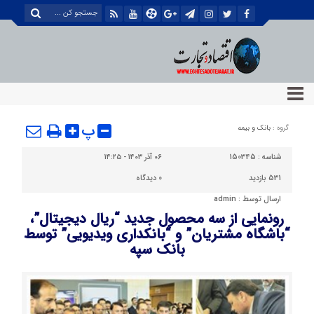
پ
گروه :
بانک و بیمه
شناسه :
150345
۰۶ آذر ۱۴۰۳ - ۱۴:۲۵
531 بازدید
0
دیدگاه
ارسال توسط :
admin
رونمایی از سه محصول جدید “ریال دیجیتال”،
“باشگاه مشتریان” و “بانکداری ویدیویی” توسط
بانک سپه