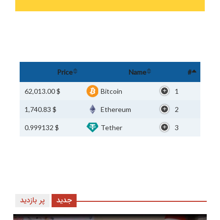
Price
Name
#
$ 62,013.00
Bitcoin
1
$ 1,740.83
Ethereum
2
$ 0.999132
Tether
3
جدید
پر بازدید