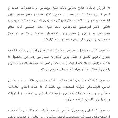
به گزارش پایگاه اطلاع رسانی بانک سپه، رونمایی از محصولات جدید و
فناورانه این بانک در مراسمی با حضور دکتر محسن صدر معاون وزیر
ارتباطات و فناوری اطلاعات، دکتر کوروش پرویزیان رئیس پژوهشکده پولی و
بانکی، دکتر ابراهیمی مدیرعامل بانک سپه، دکتر حسینی قائم مقام
مدیرعامل و جمعی از مدیران و متخصصان صنعت بانکداری در مرکز
همایش‌های بین‌المللی برج میلاد تهران برگزار شد.
محصول “ریال دیجیتال”، طراحی مشترک شرکت‌های امیدپی و امیدتک به
عنوان تحولی کلیدی در نظام پولی کشور به شمار می رود. این محصول با
هدف افزایش شفافیت، امنیت و سرعت تراکنش‌ها، توسعه یافته و بستری
را برای دیجیتالی‌سازی فرآیندهای مالی فراهم می‌کند.
محصول “باشگاه مشتریان” نیز پلتفرم باشگاه مشتریان بانک سپه و حاصل
تلاش کارشناسان شرکت امیدبوم می باشد که با هدف ارتقای تعاملات
مشتریان و ارائه خدمات شخصی‌سازی‌شده، امکان بهره‌مندی از امتیازات
ویژه را برای کاربران فراهم می‌آورد.
محصول “بانکداری ویدیویی” طراحی شده در شرکت امیدتک نیز با استفاده
از فناوری‌های پیشرفته ویدیویی، تجربه مشتریان در تعامل با خدمات بانکی