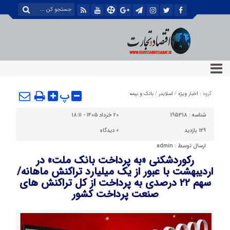
پ
گروه :
اخبار ویژه
/
اسلایدر
/
بانک و بیمه
شناسه :
195318
۲۰ خرداد ۱۴۰۵ - ۱۸:۱۱
129 بازدید
0
دیدگاه
ارسال توسط :
admin
ركوردشكنی «به پرداخت بانك ملت» در
اردیبهشت با عبور از یك میلیارد تراكنش ماهانه/
سهم ۲۲ درصدی به پرداخت از كل تراكنش های
صنعت پرداخت كشور