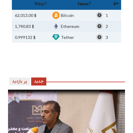
Price
Name
#
$ 62,013.00
Bitcoin
1
$ 1,740.83
Ethereum
2
$ 0.999132
Tether
3
جدید
پر بازدید