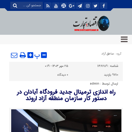
پ
گروه :
مناطق آزاد
شناسه :
146689
۲۵ مهر ۱۴۰۳ - ۰:۱۹
9710 بازدید
0
دیدگاه
ارسال توسط :
admin
راه اندازی ترمینال جدید فرودگاه آبادان در
دستور کار سازمان منطقه آزاد اروند