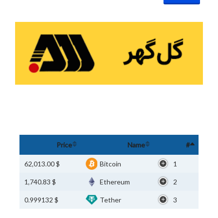
Price
Name
#
$ 62,013.00
Bitcoin
1
$ 1,740.83
Ethereum
2
$ 0.999132
Tether
3