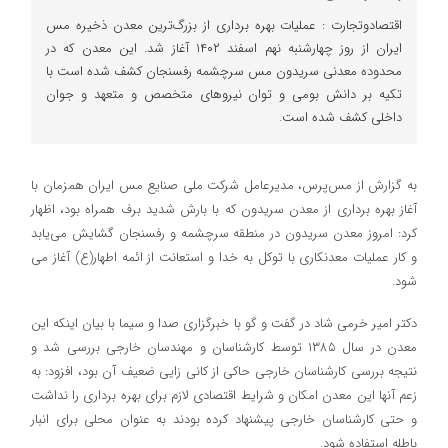
اقتصادوتجارت : عملیات بهره برداری از بزرگ‌ترین معدن ذخیره مس
ایران از روز چهارشنبه نهم اسفند ۱۴۰۲ آغاز شد. این معدن که در
محدوده معدنی سریدون مس سرچشمه رفسنجان کشف شده است با
تکیه بر دانش بومی و توان نیروهای متخصص و متعهد و جوان
داخلی کشف شده است.
به گزارش از مس‌پرس، مدیرعامل شرکت ملی صنایع مس ایران همزمان با
آغاز بهره برداری از معدن سریدون که با بارش شدید برف همراه بود، اظهار
کرد: امروز معدن سریدون در منطقه سرچشمه و رفسنجان گشایش می‌یابد
و کار عملیات معدنکاری با توکل به خدا و استعانت از ائمه اطهار(ع) آغاز می
شود.
دکتر امیر خرمی شاد در گفت و گو با خبرگزاری صدا و سیما با بیان اینکه این
معدن در سال ۱۳۸۵ توسط کارشناسان و مهندسان خارجی بررسی شد و
نتیجه بررسی کارشناسان خارجی حاکی از کانی زایی ضعیف آن بود، افزود: به
زعم آنها این معدن امکان و شرایط اقتصادی لازم برای بهره برداری را نداشت
و حتی کارشناسان خارجی پیشنهاد کرده بودند به عنوان محلی برای انبار
باطله استفاده شود.