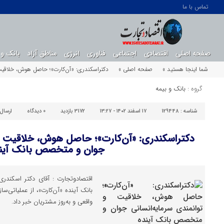
تماس با ما
صفحه اصلی
اقتصادی
اجتماعی
فناوری
انرژی
مناطق آزاد
بانک و 
شما اینجا هستید »
صفحه اصلی »
دکتراسکندری: «آن‌کارت»؛ حاصل هوش، خلاقیت
گروه :
بانک و بیمه
شناسه :
129448
۱۷ اسفند ۱۴۰۲ - ۱۳:۲۷
3172 بازدید
0
دیدگاه
ارسال
دکتراسکندری: «آن‌کارت»؛ حاصل هوش، خلاقیت و 
جوان و متخصص بانک آین
اقتصادوتجارت : آقای دکتر اسکندری
بانک آینده «آن‌کارت»، از عملیاتی
واقعی و به‌روز مشتریان خبر داد.