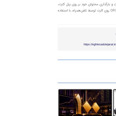
 این کارت هدیه جدید، می‌تواند با اسکن QRCode روی کارت و بارگذاری محتوای خود بر روی پنل کارت،
پیام شخصی‌سازی شده خود را ارسال و دریافت‌کننده کارت نیز پس از اسکن QRCode روی کارت توسط تلفن‌همراه، با استفاده
https://eghtesadotejarat.