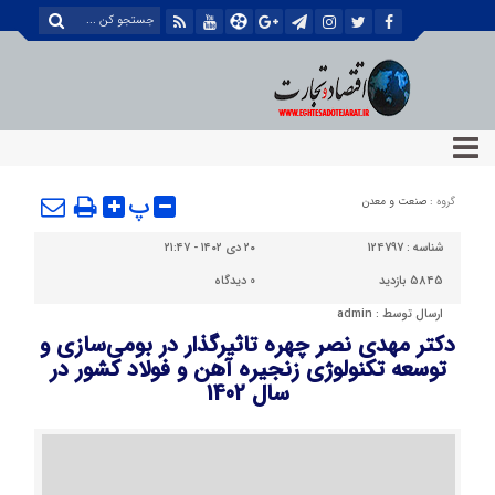
پ
گروه :
صنعت و معدن
شناسه :
124797
۲۰ دی ۱۴۰۲ - ۲۱:۴۷
5845 بازدید
0
دیدگاه
ارسال توسط :
admin
دكتر مهدی نصر چهره تاثیرگذار در بومی‌سازی و
توسعه تكنولوژی زنجیره آهن و فولاد كشور در
سال 1402