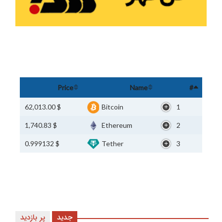
Price
Name
#
$ 62,013.00
Bitcoin
1
$ 1,740.83
Ethereum
2
$ 0.999132
Tether
3
جدید
پر بازدید