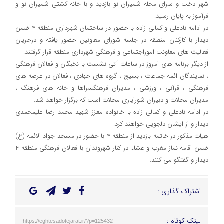
شهر دخت و سرای محله شمیران نو بازدید و با خانه کشتی شمیران نو و
فرآموز به پایان رسید.
در ادامه نادعلی و کمالی زاده با حضور در ساختمان شهرداری منطقه 4 ضمن
دیدار با کارکنان منطقه در جلسه شورای معاونین حضور یافته و درجریان
فعالیت های معاونت اموراجتماعی و فرهنگی شهرداری منطقه قرار گرفتند.
از دیگر برنامه های امروز در ساعات آتی نشست با نخبگان و فعالان فرهنگی
، نمایندگان ائمه جماعات ، بسیج ، گروه های جهادی ، فعالان در عرصه های
فرهنگی ، قرآنی ، ورزشی ، مدیران فرهنگسراها و خانه های فرهنگ ،
مدیران محلات و دبیران شورایاری محلات است که برگزار خواهد شد.
در ادامه نادعلی و کمالی زاده با خانواده معزز شهید محمد رضا علیمحمدی
دیدار و از ایشان دلجویی خواهند کرد.
هیات مذکور در خاتمه بازدید از منطقه 4 با حضور در مسجد جواد الائمه (ع)
ضمن اقامه نماز مغرب و عشاء در کنار شهروندان با فعالان فرهنگی منطقه 4
دیدار و گفتگو می کنند.
اشتراک گذاری :
لینک کوتاه :
https://eghtesadotejarat.ir/?p=125432