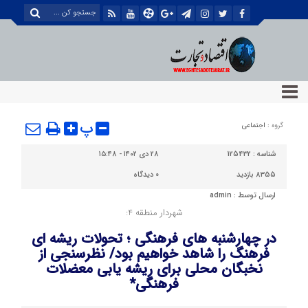
پ
گروه :
اجتماعی
شناسه :
125432
۲۸ دی ۱۴۰۲ - ۱۵:۴۸
8355 بازدید
0
دیدگاه
ارسال توسط :
admin
شهردار منطقه 4:
در چهارشنبه های فرهنگی ؛ تحولات ریشه ای
فرهنگ را شاهد خواهیم بود/ نظرسنجی از
نخبگان محلی برای ریشه یابی معضلات
فرهنگی*