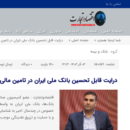
تماس با ما
صفحه اصلی
اقتصادی
اجتماعی
فناوری
انرژی
مناطق آزاد
بانک و 
شما اینجا هستید »
صفحه اصلی »
درایت قابل تحسین بانک ملی ایران در تامین م
گروه :
بانک و بیمه
شناسه :
150159
۰۴ آذر ۱۴۰۳ - ۲۲:۱۳
720 بازدید
0
دیدگاه
ارسال توس
درایت قابل تحسین بانک ملی ایران در تامین مالی
اقتصادوتجارت : عضو کمیسیون صنای
بانک‌ها، بانک ملی ایران به واس
خصوص در چندسال اخیر به شناسایی 
و با حمایت و تزریق نقدینگی موجب ا