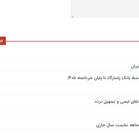
جد
ران