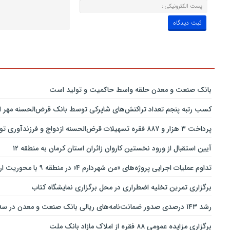
بانك صنعت و معدن حلقه واسط حاكمیت و تولید است
کسب رتبه پنجم تعداد تراکنش‌های شاپرکی توسط بانک قرض‌الحسنه مهر ای
پرداخت ۳ هزار و ۸۸۷ فقره تسهیلات قرض‌الحسنه ازدواج و فرزندآوری توسط بانک پاسارگاد تا پایان خردادماه ۱۴۰۵
آیین استقبال از ورود نخستین کاروان زائران استان کرمان به منطقه ۱۲
تداوم عملیات اجرایی پروژه‌های «من شهردارم ۴» در منطقه ۹ با محوریت ارتقای ایمنی و تسهیل تردد
برگزاری تمرین تخلیه اضطراری در محل برگزاری نمایشگاه کتاب
رشد ۱۴۳ درصدی صدور ضمانت‌نامه‌های ریالی بانک صنعت و معدن در سه‌ماهه نخست سال جاری
برگزاری مزایده عمومی ۸۸ فقره از املاک مازاد بانک ملت