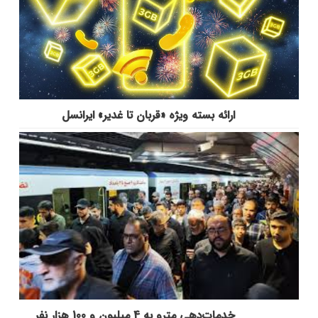
ارائه بسته ویژه «قربان تا غدیر» ایرانسل
خدمات‌دهي مترو به 4 ميليون و 100 هزار نفر