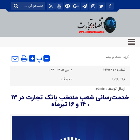
پ
گروه :
بانک و بیمه
شناسه :
197540
۱۲ تیر ۱۴۰۵ - ۱:۴۴
198 بازدید
0
دیدگاه
ارسال توسط :
admin
خدمت‌رسانی شعب منتخب بانک تجارت در 13
، 14 و 16 تیرماه