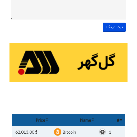
Price
Name
#
$ 62,013.00
Bitcoin
1