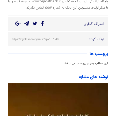
پایگاه اینترنتی این بانک به نشانی www.tejaratbank.ir مراجعه کرده و یا
با مرکز ارتباط مشتریان این بانک به شماره 1554 تماس بگیرند.
اشتراک گذاری :
لینک کوتاه :
https://eghtesadotejarat.ir/?p=197540
برچسب ها
این مطلب بدون برچسب می باشد.
نوشته های مشابه