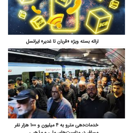
ارائه بسته ویژه «قربان تا غدیر» ایرانسل
خدمات‌دهي مترو به 4 ميليون و 100 هزار نفر
مسافر در مناسبت‌هاي ملي و مذهبي