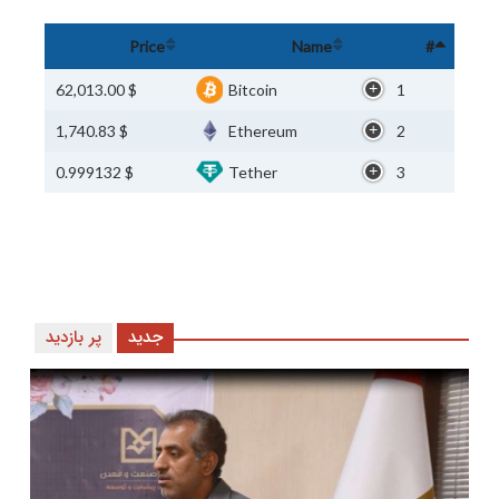
Price
Name
#
$ 62,013.00
Bitcoin
1
$ 1,740.83
Ethereum
2
$ 0.999132
Tether
3
جدید
پر بازدید