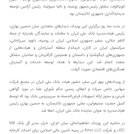
کوبیاکوف، مشاور رئیس‌جمهور روسیه، و تالیا مینولینا، رئیس آژانس توسعه
سرمایه‌گذاری جمهوری تاتارستان بود.
در مدت سه روز برگزاری این رویداد، دیدارهای متعددی میان حسین بهاری،
رئیس هیات‌مدیره بانک ملی ایران با مقامات و نمایندگان بلندپایه از جمله
کاظم جلالی، سفیر جمهوری اسلامی ایران در روسیه، داوود میرزاخانی،
سرکنسول ایران در کازان، فرماندار منطقه آستراخان و هیات‌هایی از
جمهوری‌های اینگوشتیا و داغستان و همچنین کارآفرینان و صاحبان مشاغل
متعدد انجام شد. این دیدارها با هدف توسعه خدمات و گسترش
همکاری‌های اقتصادی صورت گرفت.
از رویدادهای مهم این سفر، حضور هیات بانک ملی ایران در مجمع شرکت
سهامی خاص میراث و اعطای رسمی حکم شورای علما در مورد گواهی
شرعی و مجوز ارائه تسهیلات قرض‌الحسنه به میربیزینس بانک بود که توسط
کمیل حضرت سمیغولین، مفتی جمهوری تاتارستان، به حسین بهاری رئیس
هیات‌مدیره به عنوان نماینده بانک ملی ایران، اعطا شد.
در حاشیه این رویداد، تفاهم‌نامه‌ای میان ام.ای. خزار، مدیر کل بانک MB
JSC، و شرکت Emiz LLC در زمینه تامین مالی اسلامی برای احداث کارخانه