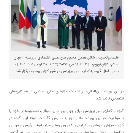
اقتصادوتجارت : شانزدهمین مجمع بین‌المللی اقتصادی «روسیه - جهان
اسلام، کازان‌فوروم» از ۱۳ تا ۱۸ می ۲۰۲۵ (۲۳ تا ۲۸ اردیبهشت ۱۴۰۴) با
حضور فعال گروه بانکداری میر بیزینس در شهر کازان روسیه برگزار شد.
در این رویداد بین‌المللی، بر اهمیت ابزارهای مالی اسلامی در همکاری‌های
اقتصادی تاکید شد.
گروه بانکداری میر بیزینس برای چهارمین سال متوالی، دستاوردهای خود را
با موفقیت در این رویداد مالی مهم به نمایش گذاشت. غرفه این گروه در
کازان، میزبان مهمانان بلندپایه‌ای همچون رستم مینیخانوف، رئیس جمهوری
تاتارستان، مرات خوشنولین، معاون نخست‌وزیر فدراسیون روسیه، آنتون