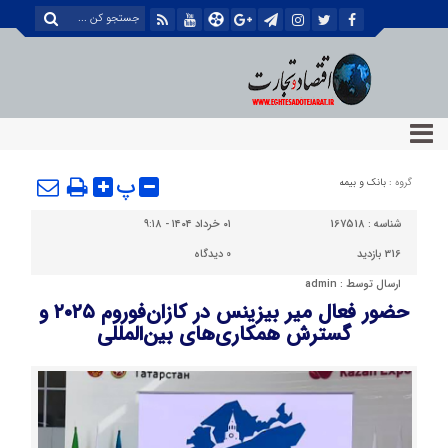
پ
گروه :
بانک و بیمه
شناسه :
167518
۰۱ خرداد ۱۴۰۴ - ۹:۱۸
316 بازدید
0
دیدگاه
ارسال توسط :
admin
حضور فعال میر بیزینس در کازان‌فوروم ۲۰۲۵ و
گسترش همکاری‌های بین‌المللی