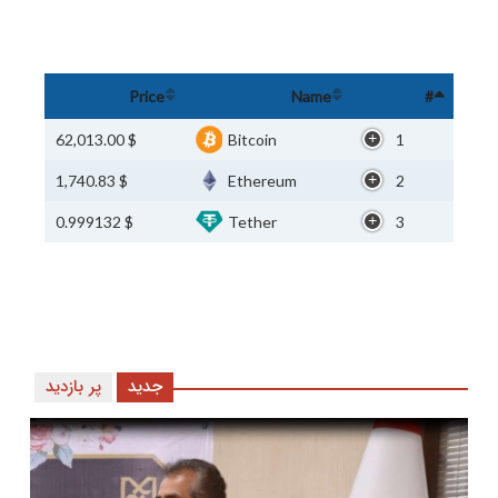
Price
Name
#
$ 62,013.00
Bitcoin
1
$ 1,740.83
Ethereum
2
$ 0.999132
Tether
3
جدید
پر بازدید