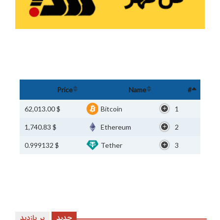
Price
Name
#
$ 62,013.00
Bitcoin
1
$ 1,740.83
Ethereum
2
$ 0.999132
Tether
3
جدید
پر بازدید