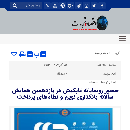
پ
گروه :
-
/
بانک و بیمه
شناسه :
150198
۰۵ آذر ۱۴۰۳ - ۸:۵۴
681 بازدید
0
دیدگاه
ارسال توسط :
admin
حضور رونمایانه تاپکیش در یازدهمین همایش
سالانه بانکداری نوین و نظام‌های پرداخت