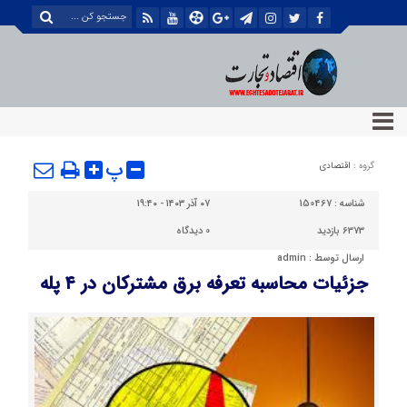
پ
گروه :
اقتصادی
شناسه :
150467
۰۷ آذر ۱۴۰۳ - ۱۹:۴۰
6373 بازدید
0
دیدگاه
ارسال توسط :
admin
جزئیات محاسبه تعرفه برق مشترکان در ۴ پله