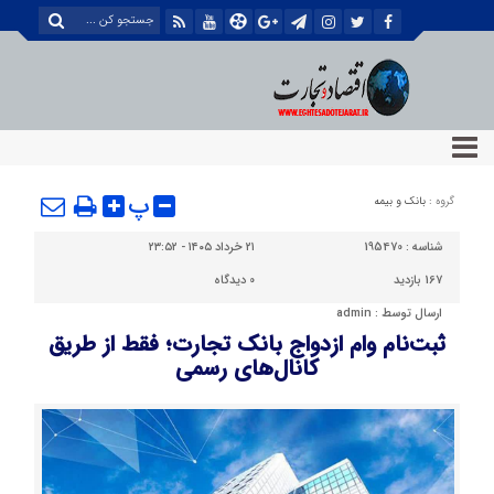
پ
گروه :
بانک و بیمه
شناسه :
195470
۲۱ خرداد ۱۴۰۵ - ۲۳:۵۲
167 بازدید
0
دیدگاه
ارسال توسط :
admin
ثبت‌نام وام ازدواج بانک تجارت؛ فقط از طریق
کانال‌های رسمی