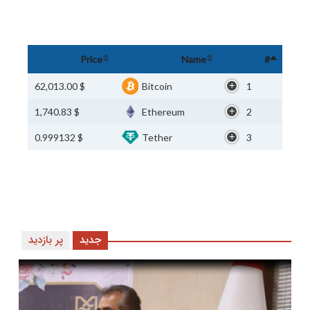
Price
Name
#
$ 62,013.00
Bitcoin
1
$ 1,740.83
Ethereum
2
$ 0.999132
Tether
3
جدید
پر بازدید