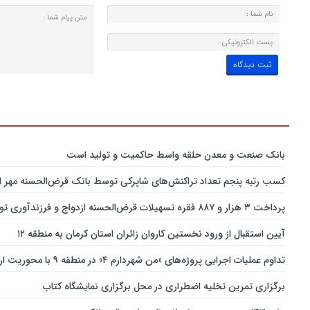
بانك صنعت و معدن حلقه واسط حاكمیت و تولید است
کسب رتبه پنجم تعداد تراکنش‌های شاپرکی توسط بانک قرض‌الحسنه مهر ای
پرداخت ۳ هزار و ۸۸۷ فقره تسهیلات قرض‌الحسنه ازدواج و فرزندآوری توسط بانک پاسارگاد تا پایان خردادماه ۱۴۰۵
آیین استقبال از ورود نخستین کاروان زائران استان کرمان به منطقه ۱۲
تداوم عملیات اجرایی پروژه‌های «من شهردارم ۴» در منطقه ۹ با محوریت ارتقای ایمنی و تسهیل تردد
برگزاری تمرین تخلیه اضطراری در محل برگزاری نمایشگاه کتاب