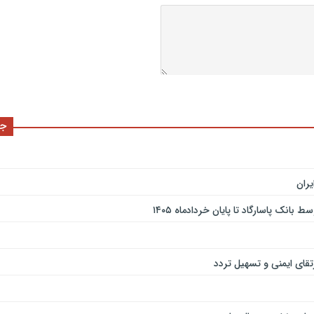
جد
ران