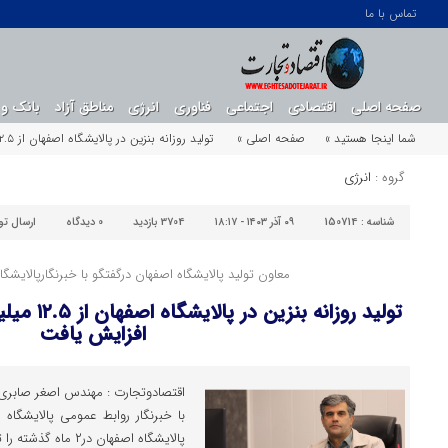
تماس با ما
صفحه اصلی
اقتصادی
اجتماعی
فناوری
انرژی
مناطق آزاد
بانک و 
شما اینجا هستید »
صفحه اصلی »
تولید روزانه بنزین در پالایشگاه اصفهان از ۱۲.۵ میلیون لیتر به ۱۴.۵ میلیون لیتر افزایش یافت
گروه :
انرژی
شناسه :
150714
۰۹ آذر ۱۴۰۳ - ۱۸:۱۷
3704 بازدید
0
دیدگاه
ارسال ت
معاون تولید پالایشگاه اصفهان درگفتگو با خبرنگارپالایشگا
افزایش یافت
اقتصادوتجارت : مهندس اصغر صابری م
با خبرنگار روابط عمومی پالایشگاه
پالایشگاه اصفهان در۲ ماه گذشته را تشریح کرد.