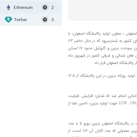
Ethereum
2
Tether
3
فهان ، معاون تولید پالایشگاه اصفهان، با
اشاره به اینکه پالایشگاه اصفهان یکی از بزرگ ‌ترین و پیشرفته‌ ترین پالایشگاه‌های کشور به شمارمیرود که در حال حاضر ۲۳
درصد از سوخت کشور را تأمین می‌کند گفت: این پالایشگاه نقش مهمی در تأمین سوخت بنزین و گازوئیل حدود ۱۷ استان‌
 های شمالی و شرقی کشور در شهریور ماه
الایشگاه اصفهان قرار داد .
وی بیان داشت:پیرومباحث عنوان شده با افزایش ظرفیت واحدهای بنزین‌سازی تولید روزانه بنزین در این پالایشگاه از ۱۲.۵
داماتی انجام شد که شامل؛ افزایش ظرفیت
فراورش پالایشگاه از ۳۷۰ هزار به ۳۹۰ هزار بشکه در روز ، بهینه‌ سازی و احدهای CCR , CRU جهت تولید بنزین، تامین نفتا از
وی با اشاره به استانداردهای تولید بنزین و گازوئیل در این مجموعه اظهار داشت: در پالایشگاه اصفهان بنزین یورو ۵ با عدد
اکتان ۹۱ و مطابق با استانداردهای بین‌المللی تولید می‌ شود که در مقایسه با بنزین معمولی که عدد اکتان آن ۸۴ است، از