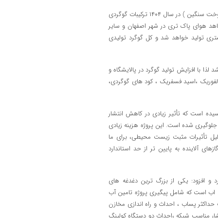
مهندس صابری توضیح داد :با بهره ‌برداری واحد RHU (شیرین سازی محصول سوخت سنگین ) در سال ۱۴۰۴ ترکیبات گوگردی
کاهش خواهد یافت و شاهد هوای پاک ‌تری در شهر اصفهان و سایر
راه اندازی این واحد حدود ۴۰۰ تن گوگرد بیشتری تولید خواهد شد و کل گوگرد تولیدی
لذا با افزایش تولید گوگرد در پالایشگاه و
ولفوریک ،اسید فسفریک ، کود های گوگردی،
پالایشگاه به بهره‌ برداری رسیده است که تأثیر زیادی در کاهش انتشار
۱ تن ترکیبات گوگردی در محیط جلوگیری شده است. این پروژه هزینه زیادی
‌دلیل تأثیرات مثبت زیست‌ محیطی، برای ما
ی آلاینده به پایین تر از حد استاندارد
 و افزود: یکی از بزرگ ترین دغدغه های
رف اب است که شامل پیگیری پروژه تامین آب
داکثر پساب ، احداث و راه اندازی مخازن
ین فشار مناسب شبکه ،احداث دو دستگاه کولینگ