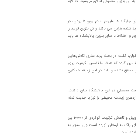
به آن بنزین معمولی اطلاق می‌شود. که لازم
معاون تولید پالایشگاه اصفهان ، در پاسخ به این پرسش که چرا برخی بنزین‌های جایگاه ها علیرغم اعلام یورو ۵ بودن، در
اصفهان صرفا تولید کننده بنزین می باشد و کل بنزین تولید را
 اختلاط با سایر بنزین پالایشگاه ها باید
فهان، گفت: در بحث برند سازی تلاش‌هایی
امین گردد که هدف ما تضمین کیفیت برای
 محقق نشده و باید در این زمینه همکاری
ست‌ محیطی در این پالایشگاه بیان داشت:
اردهای زیست ‌محیطی را نیز با جدیت تمام
وی تاکید کرد: اقدامات پالایشگاه در زمینه راه اندازی واحد های شیرین سازی گازوییل و کاهش ترکیبات گوگردی از ۱۰٫۰۰۰ پی
ست که هوای پاک به ارمغان آورده است ولی منجر به