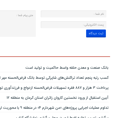
بانك صنعت و معدن حلقه واسط حاكمیت و تولید است
کسب رتبه پنجم تعداد تراکنش‌های شاپرکی توسط بانک قرض‌الحسنه مهر ای
پرداخت ۳ هزار و ۸۸۷ فقره تسهیلات قرض‌الحسنه ازدواج و فرزندآوری توسط بانک پاسارگاد تا پایان خردادماه ۱۴۰۵
آیین استقبال از ورود نخستین کاروان زائران استان کرمان به منطقه ۱۲
تداوم عملیات اجرایی پروژه‌های «من شهردارم ۴» در منطقه ۹ با محوریت ارتقای ایمنی و تسهیل تردد
برگزاری تمرین تخلیه اضطراری در محل برگزاری نمایشگاه کتاب