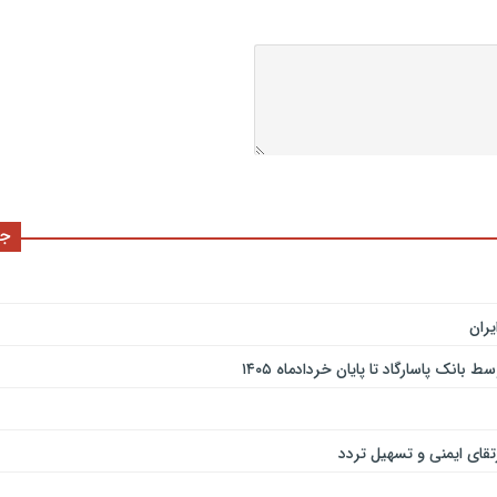
جد
ران