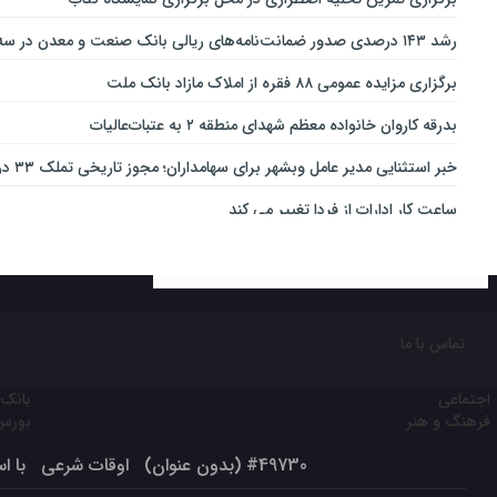
رشد ۱۴۳ درصدی صدور ضمانت‌نامه‌های ریالی بانک صنعت و معدن در سه‌ماهه نخست سال جاری
برگزاری مزایده عمومی ۸۸ فقره از املاک مازاد بانک ملت
بدرقه کاروان خانواده معظم شهدای منطقه ۲ به عتبات‌عالیات
خبر استثنایی مدیر عامل وبشهر برای سهامداران؛ مجوز تاریخی تملک ۳۳ درصدی بانک اقتصاد نوین اخذ شد
ساعت کار ادارات از فردا تغییر می کند
ارائه بسته ویژه «قربان تا غدیر» ایرانسل
خدمات‌دهي مترو به 4 ميليون و 100 هزار نفر مسافر در مناسبت‌هاي ملي و مذهبي
تغییر ساعت کاری شعب بانک کارآفرین در ۱۵ استان
تماس با ما
نقش مهم اهالی خبر و رسانه در جهاد تبیین
اجتماعی
بانک 
ثبت‌نام آسان محصولات ایران‌خودرو با حساب وکالتی بانک تجارت
فرهنگ و هنر
بورس
رکوردشکنی مجتمع مارون پس از تعمیرات اساسی / آمادگی کامل مجتمع مار
#49730 (بدون عنوان)
اوقات شرعی
با است