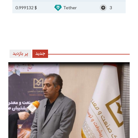
$ 0.999132
Tether
3
جدید
پر بازدید