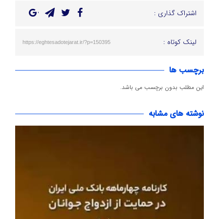
اشتراک گذاری :
لینک کوتاه :
https://eghtesadotejarat.ir/?p=150395
برچسب ها
این مطلب بدون برچسب می باشد.
نوشته های مشابه