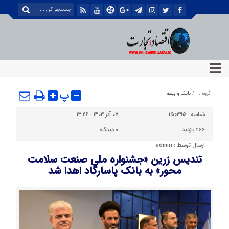
پ
گروه :
-
/
بانک و بیمه
شناسه :
150395
۰۷ آذر ۱۴۰۳ - ۱۳:۲۶
266 بازدید
0
دیدگاه
ارسال توسط :
admin
تندیس زرین «جشنواره ملی صنعت سلامت
محور» به بانک پاسارگاد اهدا شد