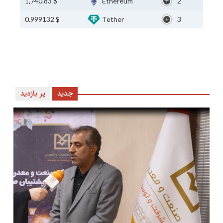
$ 1,740.83
Ethereum
2
$ 0.999132
Tether
3
جدید
پر بازدید