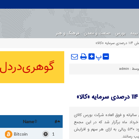
بیمه
بورس
صنعت و معدن
فرهنگ و هنر
پ
وسط :
admin
الیانه و فوق العاده شرکت بورس کالای
ران در حالی صبح روز جاری ۱۲ خرداد ماه برگزار شد که در این مجمع
Name
#
سهامداران با رای اکثریت تقسیم سود ۵۳۰ ریالی به ازای هر سهم و افزایش
Bitcoin
1