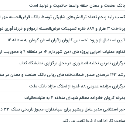
بانك صنعت و معدن حلقه واسط حاكمیت و تولید است
کسب رتبه پنجم تعداد تراکنش‌های شاپرکی توسط بانک قرض‌الحسنه مهر ای
پرداخت ۳ هزار و ۸۸۷ فقره تسهیلات قرض‌الحسنه ازدواج و فرزندآوری توسط بانک پاسارگاد تا پایان خردادماه ۱۴۰۵
آیین استقبال از ورود نخستین کاروان زائران استان کرمان به منطقه ۱۲
تداوم عملیات اجرایی پروژه‌های «من شهردارم ۴» در منطقه ۹ با محوریت ارتقای ایمنی و تسهیل تردد
برگزاری تمرین تخلیه اضطراری در محل برگزاری نمایشگاه کتاب
رشد ۱۴۳ درصدی صدور ضمانت‌نامه‌های ریالی بانک صنعت و معدن در سه‌ماهه نخست سال جاری
برگزاری مزایده عمومی ۸۸ فقره از املاک مازاد بانک ملت
بدرقه کاروان خانواده معظم شهدای منطقه ۲ به عتبات‌عالیات
خبر استثنایی مدیر عامل وبشهر برای سهامداران؛ مجوز تاریخی تملک ۳۳ درصدی بانک اقتصاد نوین اخذ شد
ساعت کار ادارات از فردا تغییر می کند
ارائه بسته ویژه «قربان تا غدیر» ایرانسل