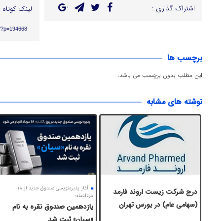
اشتراک گذاری :
لینک کوتاه :
ir/?p=194668
برچسب ها
این مطلب بدون برچسب می باشد.
نوشته های مشابه
آغاز پذیره‌نویسی صندوق جدید از ۱۸
درج شرکت زیست اروند فارمد
مردادماه؛
(سهامی عام) در بورس تهران
یازدهمین صندوق نقره به نام
«سیان» ثبت شد