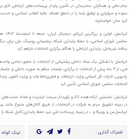
جناب‌عالی و همکاران محترمتان در تأمین پایدار زیرساخت‌های ارتباطی لازم بر
نموده و سرفرازی و توفیق شما را در تحقق اهداف عالیه انقلاب اسلامی و خدمت ج
ایزد منان خواستارم».
ایرانسل، ا
مجلس شورای اسلامی، با حفظ پایداری شبکه، پشتیبانی رومینگ ملی برای دیگر 
پدافند غیرعامل، پایداری ارتباطی را هنگام برگزاری انتخابات، فراهم کرد.
ایرانسل با تشکیل یک ستاد داخلی پشتیبانی از انتخابات با حضور تمامی واحده
فنی، از ۳ ماه پیش از انتخابات با برگزاری جلسات منظم به صورت داخلی و جل
رادیویی، ادارات کل استانی وزارت ارتباطات و فناوری‌اطلاعات و وزارت کشور، پایدا
انتخابات مجلس شورای اسلامی تأمین کرد.
ایرانسل، نخستین ارائه‌دهنده ۵G و رکورددار سرعت اینترنت و تع
در زمینه تشویق مردم به شرکت در انتخابات، از طریق کانال‌های متنوع مانند پ
ایرانسل‌من و روبیکا و…، در زمینه زیرساخت فنی نیز، حفظ پایداری کامل شبکه را 
اشتراک گذاری :
لینک کوتاه :