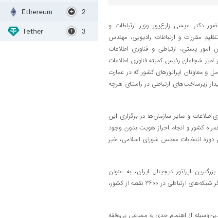
Ethereum
2
 ۱۹ اسفندماه ۱۴۰۲، در مراسمی با حضور دکتر عیسی زارع‌پور وزیر ارتباطات و
Tether
3
نظیم مقررات و ارتباطات رادیویی، مهندس
امور پستی، ارتباطی و فناوری اطلاعات
 امیر شجاعان رئیس کمیته فناوری اطلاعات
مل و معاونان اپراتورهای کشور که در عمارت
پایدار زیرساخت‌های ارتباطی در راستای هرچه
‌اطلاعات و سایر سازمان‌ها در برگزاری این
ی شبکه ارتباطی ثابت و همراه کشور و انجام احراز هویت بدون وجود
 دوره انتخابات مجلس شورای اسلامی، خبر
زرگترین اپراتور دیجیتال ایران، به عنوان
پشتیبان پایداری ارتباطی در این انتخابات، به ارائه خدمات رومینگ ملی برای دیگر شبکه‌های ارتباطی در ۳۶۰۰ نقطه از کشور،
دین‌وسیله از اهتمام جدی و مساعی بی‌وقفه