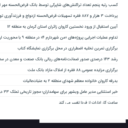
کسب رتبه پنجم تعداد تراکنش‌های شاپرکی توسط بانک قرض‌الحسنه مهر ای
پرداخت ۳ هزار و ۸۸۷ فقره تسهیلات قرض‌الحسنه ازدواج و فرزندآوری توسط بانک پاسارگاد تا پایان خردادماه ۱۴۰۵
آیین استقبال از ورود نخستین کاروان زائران استان کرمان به منطقه ۱۲
تداوم عملیات اجرایی پروژه‌های «من شهردارم ۴» در منطقه ۹ با محوریت ارتقای ایمنی و تسهیل تردد
برگزاری تمرین تخلیه اضطراری در محل برگزاری نمایشگاه کتاب
رشد ۱۴۳ درصدی صدور ضمانت‌نامه‌های ریالی بانک صنعت و معدن در سه‌ماهه نخست سال جاری
برگزاری مزایده عمومی ۸۸ فقره از املاک مازاد بانک ملت
بدرقه کاروان خانواده معظم شهدای منطقه ۲ به عتبات‌عالیات
خبر استثنایی مدیر عامل وبشهر برای سهامداران؛ مجوز تاریخی تملک ۳۳ درصدی بانک اقتصاد نوین اخذ شد
ساعت کار ادارات از فردا تغییر می کند
ارائه بسته ویژه «قربان تا غدیر» ایرانسل
خدمات‌دهي مترو به 4 ميليون و 100 هزار نفر مسافر در مناسبت‌هاي ملي و مذهبي