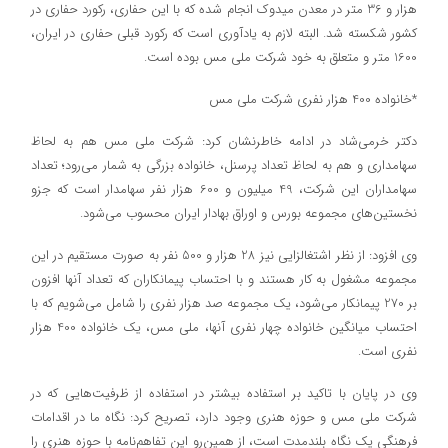
هزار و 36 متر در معدن میدوک انجام شده که با این حفاری، رکورد حفاری در
کشور شکسته شد. البته لازم به یادآوری است که رکورد قبلی حفاری در ایران،
1600 متر و متعلق به خود شرکت ملی مس بوده است.
*خانواده 400 هزار نفری شرکت ملی مس
دکتر خرمی‌شاد در ادامه خاطرنشان کرد: شرکت ملی مس هم به لحاظ
سهامداری و هم به لحاظ تعداد پرسنل، خانواده بزرگی به شمار می‌رود؛ تعداد
سهامداران این شرکت، 49 میلیون و 600 هزار نفر سهامدار است که جزو
نخستین‌های مجموعه بورس و اوراق بهادار ایران محسوب می‌شود.
وی افزود: از نظر اشتغالزایی نیز 28 هزار و 500 نفر به صورت مستقیم در این
مجموعه مشغول به کار هستند و با احتساب پیمانکاران که تعداد آنها افزون
بر 270 پیمانکار می‌شود، یک مجموعه صد هزار نفری را شامل می‌شویم که با
احتساب میانگین خانواده چهار نفری آنها، ملی مس، یک خانواده 400 هزار
نفری است.
وی در پایان با تاکید بر استفاده بیشتر در استفاده از ظرفیت‌هایی که در
شرکت ملی مس و حوزه هنری وجود دارد، تصریح کرد: نگاه ما در اقدامات
فرهنگی یک نگاه بلندمدت است، از همین‌رو این تفاهم‌نامه با حوزه هنری را