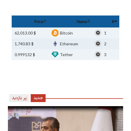
Price
Name
#
$ 62,013.00
Bitcoin
1
$ 1,740.83
Ethereum
2
$ 0.999132
Tether
3
جدید
پر بازدید