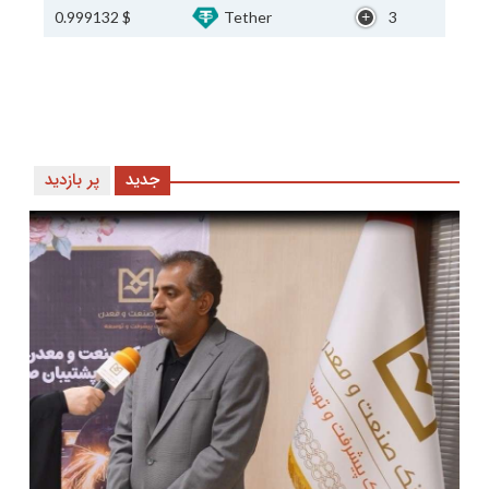
$ 0.999132
Tether
3
جدید
پر بازدید