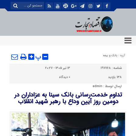
پ
گروه :
بانک و بیمه
شناسه :
197768
۱۴ تیر ۱۴۰۵ - ۲۰:۲۷
138 بازدید
0
دیدگاه
ارسال توسط :
admin
تداوم خدمت‌رسانی بانک سینا به عزاداران در
دومین روز آیین وداع با رهبر شهید انقلاب