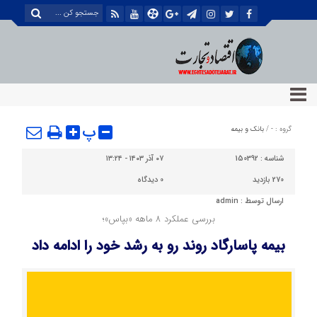
پ
گروه :
-
/
بانک و بیمه
شناسه :
150392
۰۷ آذر ۱۴۰۳ - ۱۳:۲۴
270 بازدید
0
دیدگاه
ارسال توسط :
admin
بررسی عملکرد ۸ ماهه «بپاس»؛
بیمه پاسارگاد روند رو به رشد خود را ادامه داد