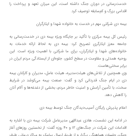
خدمت‌رسانی در دوران جنگ داشته است، این میزان تعهد و پرداخت را
اقدامی بزرگ و کم‌سابقه توصیف کرد.
بیمه دی شرکتی مهم در خدمت به خانواده شهدا و ایثارگران
رئیس کل بیمه مرکزی با تأکید بر جایگاه ویژه بیمه دی در خدمت‌رسانی به
جامعه معزز ایثارگری تصریح کرد: بیمه دی به لحاظ ارائه خدمات به
خانواده‌های شهدا و ایثارگران، برای ما شرکتی با اهمیت ویژه است. این
روحیه همدلی و مقاومت در سطح کشور، جلوه‌ای از ایستادگی مردم ایران در
برابر سختی‌هاست.
وی همچنین از تلاش‌های هیئت‌مدیره، هیئت عامل، مدیران و کارکنان بیمه
دی در ایام جنگ قدردانی کرد و گفت: صنعت بیمه می‌کوشد در شرایط
سخت، با تأمین آرامش و امنیت خاطر مردم، بخشی از دغدغه‌ها و آلام آنان
را کاهش دهد.
اعلام پذیرش رایگان آسیب‌دیدگان جنگ توسط بیمه دی
در ادامه این نشست، هادی عبداللهی مدیرعامل شرکت بیمه دی با اشاره به
اقدامات این شرکت در جنگ‌های ۱۲ و ۴۰ روزه گفت: از نخستین روزهای آغاز
جنگ، جلسات هماهنگی برگزار و از طریق ارسال پیامک به مراکز درمانی طرف