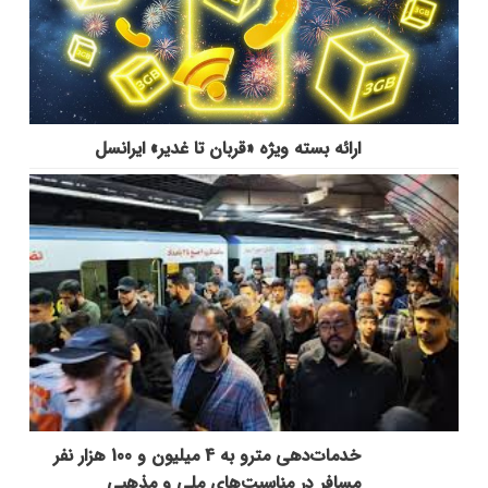
ارائه بسته ویژه «قربان تا غدیر» ایرانسل
خدمات‌دهي مترو به 4 ميليون و 100 هزار نفر
مسافر در مناسبت‌هاي ملي و مذهبي