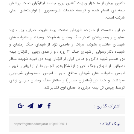
تاکنون بیش از ۱۰ هزار ویزیت آنلاین برای جامعه ایثارگران تحت پوشش
بیمه دی انجام شده و توسعه خدمات غیرحضوری از اولویت‌های اصلی
شرکت است.
در این نشست از خانواده شهیدان ‌صنعت بیمه علیرضا ضیایی پور ، ژیلا
غفاریان و رمضان‌لادن که در جنگ رمضان به شهادت رسیدند و خانواده های
شهیدان خاکسار، رشوند، سرلک و فاطمی نژاد از شهدای جنگ رمضان و
شهیده دکتر رسولی از شهدای جنگ ۱۲ روزه ، و از هدی رجبی از کارکنان بیمه
دی همسر شهید ذاکری و عباس کیان از کارکنان بیمه دی فرزند شهیده منظر
نصرالهی از شهدای جنگ اخیر و از تشکل‌های انجمن دفاع از قربانیان ترور ،
انجمن خانواده های شهدای مدافع حرم ، انجمن مصدومان شیمیایی
سردشت و خانه نور (جانبازان بصیر ) و جانباز جنگ رمضان‌امیرعلی زندی
توسط رییس کل بیمه مرکزی با اهدای لوح تقدیر شد.
اشتراک گذاری :
لینک کوتاه :
https://eghtesadotejarat.ir/?p=196011