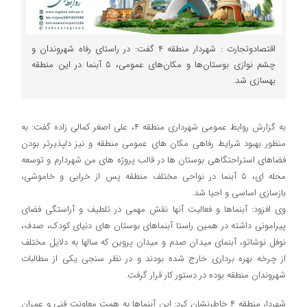
اقتصادوتجارت : شهردار منطقه ۴ گفت: در راستای رفاه شهروندان و
چشم نوازی بوستان‌ها و مکان‌های عمومی، ۵ آبنما در این منطقه
بهسازی شد.
به گزارش روابط عمومی شهرداری منطقه ۴، علی اصغر کمالی زاده گفت: به
منظور بهبود شرایط رفاهی مکان های عمومی منطقه و نیز دلپذیرتر بودن
فضاهای استراحتگاهی بوستان ها در قالب پروژه های من شهردارم و توسعه
محله ای، ۵ آبنما در نواحی مختلف منطقه پس از خرابی و خاموشی،
بازسازی اساسی و احیا شد.
وی افزود: آبنماها و فعالیت آنها نقش مهمی در تلطیف و آراستگی فضای
پیرامونی داشته در همین راستا آبنماهای بوستان های دنیای کودک، صدف،
نوفل نوشاتو، آبنمای میدان صدم و میدان پروین که سالها به دلایل مختلف
از چرخه بهره برداری خارج شده بودند و در نظر سنجی یکی از مطالبات
شهروندان منطقه بوده در دستور کار قرار گرفت.
شهردار منطقه ۴ خاطرنشان کرد: این آبنماها به همت معاونت فنی و عمران