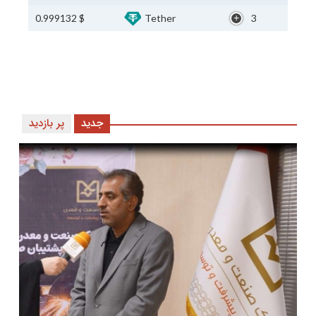
$ 0.999132
Tether
3
جدید
پر بازدید