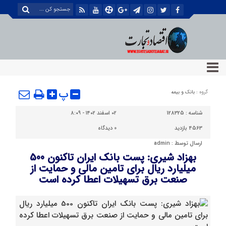
پ
گروه :
بانک و بیمه
شناسه :
128325
۰۲ اسفند ۱۴۰۲ - ۸:۰۹
4563 بازدید
0
دیدگاه
ارسال توسط :
admin
بهزاد شیری: پست بانک ایران تاکنون 500
میلیارد ریال برای تامین مالی و حمایت از
صنعت برق تسهیلات اعطا کرده است