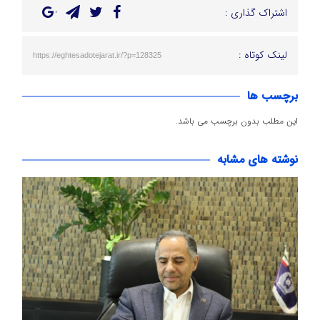
اشتراک گذاری :
لینک کوتاه :
https://eghtesadotejarat.ir/?p=128325
برچسب ها
این مطلب بدون برچسب می باشد.
نوشته های مشابه