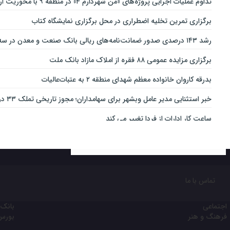
تداوم عملیات اجرایی پروژه‌های «من شهردارم ۴» در منطقه ۹ با محوریت ارتقای ایمنی و تسهیل تردد
برگزاری تمرین تخلیه اضطراری در محل برگزاری نمایشگاه کتاب
رشد ۱۴۳ درصدی صدور ضمانت‌نامه‌های ریالی بانک صنعت و معدن در سه‌ماهه نخست سال جاری
برگزاری مزایده عمومی ۸۸ فقره از املاک مازاد بانک ملت
بدرقه کاروان خانواده معظم شهدای منطقه ۲ به عتبات‌عالیات
خبر استثنایی مدیر عامل وبشهر برای سهامداران؛ مجوز تاریخی تملک ۳۳ درصدی بانک اقتصاد نوین اخذ شد
ساعت کار ادارات از فردا تغییر می کند
ارائه بسته ویژه «قربان تا غدیر» ایرانسل
خدمات‌دهي مترو به 4 ميليون و 100 هزار نفر مسافر در مناسبت‌هاي ملي و مذهبي
تغییر ساعت کاری شعب بانک کارآفرین در ۱۵ استان
تماس با ما
نقش مهم اهالی خبر و رسانه در جهاد تبیین
اجتماعی
بانک 
ثبت‌نام آسان محصولات ایران‌خودرو با حساب وکالتی بانک تجارت
فرهنگ و هنر
بورس