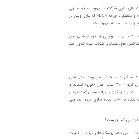
لیت های جاری شرکت، به بهبود عملکرد منتهی
می شود. بهبود مستمر، یکی از الزاامات مهم همین استانداردهاست. طبق این الزام و منطبق با چرخه PDCA که برای اولین بار
 را به طور مستمر بهبود دهد.
ند. همچنین با برقراری زنجیره ارتباطی بین
شد شاخص های عملکری شرکت بیمه تعاون هم
ها کم کم به سمت آن می روند. مدل های
مختلفی هم به این منظور در ادبیات موضوع وجود دارند که یکی از آنها استاندارد ایزو ۳۱۰۰۰ است. مدل «کوزو» استاندارد
 ایزو یا کوزو را پیاده سازی کنند؛ برخی
شرکت ها هم مدل های داخلی بومی سازی شده را به منظور مدیریت ریسک بنگاه یا ERM پیاده سازی کرده اند، ولی
تهدید می کند چیست؟
ا نشان می دهد ریسک های مرتبط با امنیت