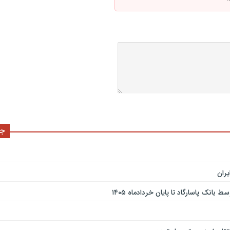
جد
ران