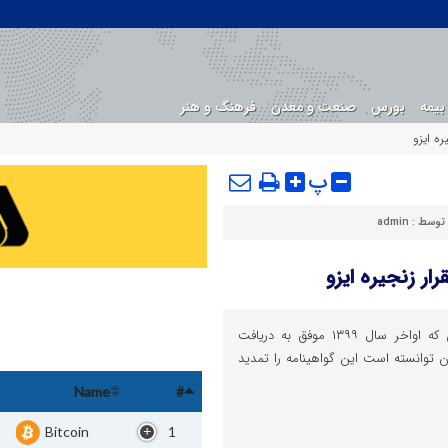
بیمه
بورس
صنعت و معدن
فرهنگ و هنر
ره ایزو
پ
 توسط :
admin
ار زنجیره ایزو
اقتصادوتجارت : شرکت بیمه تعاون که اواخر سال ۱۳۹۹ موفق به دریافت
۳ شده بود، اکنون توانسته است این گواهینامه را تمدید
Name
#
Bitcoin
1