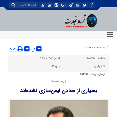
پ
گروه :
صنعت و معدن
شناسه :
150312
۰۶ آذر ۱۴۰۳ - ۹:۴۰
719 بازدید
0
دیدگاه
ارسال توسط :
admin
وزیر صمت:
بسیاری از معادن ایمن‌سازی نشده‌اند