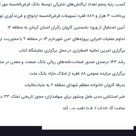
کسب رتبه پنجم تعداد تراکنش‌های شاپرکی توسط بانک قرض‌الحسنه مهر ای
پرداخت ۳ هزار و ۸۸۷ فقره تسهیلات قرض‌الحسنه ازدواج و فرزندآوری توسط بانک پاسارگاد تا پایان خردادماه ۱۴۰۵
آیین استقبال از ورود نخستین کاروان زائران استان کرمان به منطقه ۱۲
تداوم عملیات اجرایی پروژه‌های «من شهردارم ۴» در منطقه ۹ با محوریت ارتقای ایمنی و تسهیل تردد
برگزاری تمرین تخلیه اضطراری در محل برگزاری نمایشگاه کتاب
رشد ۱۴۳ درصدی صدور ضمانت‌نامه‌های ریالی بانک صنعت و معدن در سه‌ماهه نخست سال جاری
برگزاری مزایده عمومی ۸۸ فقره از املاک مازاد بانک ملت
بدرقه کاروان خانواده معظم شهدای منطقه ۲ به عتبات‌عالیات
خبر استثنایی مدیر عامل وبشهر برای سهامداران؛ مجوز تاریخی تملک ۳۳ درصدی بانک اقتصاد نوین اخذ شد
ساعت کار ادارات از فردا تغییر می کند
ارائه بسته ویژه «قربان تا غدیر» ایرانسل
خدمات‌دهي مترو به 4 ميليون و 100 هزار نفر مسافر در مناسبت‌هاي ملي و مذهبي