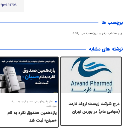
ir/?p=124706
برچسب ها
این مطلب بدون برچسب می باشد.
نوشته های مشابه
آغاز پذیره‌نویسی صندوق جدید از ۱۸
درج شرکت زیست اروند فارمد
مردادماه؛
(سهامی عام) در بورس تهران
یازدهمین صندوق نقره به نام
«سیان» ثبت شد