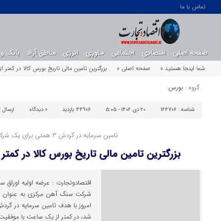
تماس با ما
صفحه اصلی
اقتصادی
اجتماعی
فناوری
انرژی
مناطق آزاد
بانک و 
شما اینجا هستید »
صفحه اصلی »
بزرگترین تامین مالی تاریخ بورس کالا در کمتر
گروه :
بورس
شناسه :
124706
۲۰ دی ۱۴۰۲ - ۵:۰۵
44906 بازدید
0
دیدگاه
ارسال 
تامین سرمایه در گردش ۳ همتی برای یک شرکت معدنی؛
بزرگترین تامین مالی تاریخ بورس کالا در کمتر
اقتصادوتجارت : عرضه اولیه اوراق 
شرکت سنگ آهن مرکزی به عنوان بزر
شد، در کمتر از یک ساعت با موفقیت 