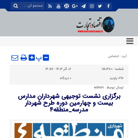
پ
گروه :
اجتماعی
شناسه :
150380
۰۶ آذر ۱۴۰۳ - ۱۴:۵۷
696 بازدید
0
دیدگاه
ارسال توسط :
admin
برگزاری نشست توجيهی شهرداران مدارس
بیست و چهارمین دوره طرح شهردار
مدرسه_منطقه۴