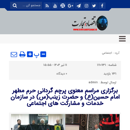
پ
گروه :
اجتماعی
شناسه :
170731
۱۱ تیر ۱۴۰۴ - ۱۵:۵۵
731 بازدید
0
دیدگاه
ارسال توسط :
admin
برگزاری مراسم معنوی پرچم گردانی حرم مطهر
امام حسین(ع) و حضرت زینب(س) در سازمان
خدمات و مشارکت های اجتماعی