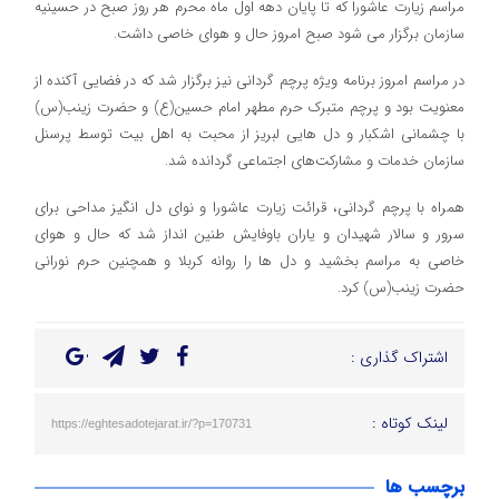
مراسم زیارت عاشورا که تا پایان دهه اول ماه محرم هر روز صبح در حسینیه
سازمان برگزار می شود صبح امروز حال و هوای خاصی داشت.
در مراسم امروز برنامه ویژه پرچم گردانی نیز برگزار شد که در فضایی آکنده از
معنویت بود و پرچم متبرک حرم مطهر امام حسین(ع) و حضرت زینب(س)
با چشمانی اشکبار و دل هایی لبریز از محبت به اهل بیت توسط پرسنل
سازمان خدمات و مشارکت‌های اجتماعی گردانده شد.
همراه با پرچم گردانی، قرائت زیارت عاشورا و نوای دل انگیز مداحی برای
سرور و سالار شهیدان و یاران باوفایش طنین انداز شد که حال و هوای
خاصی به مراسم بخشید و دل ها را روانه کربلا و همچنین حرم نورانی
حضرت زینب(س) کرد.
اشتراک گذاری :
لینک کوتاه :
https://eghtesadotejarat.ir/?p=170731
برچسب ها