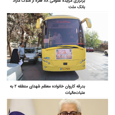
برگزاری مزایده عمومی ۸۸ فقره از املاک مازاد
بانک ملت
بدرقه کاروان خانواده معظم شهدای منطقه ۲ به
عتبات‌عالیات