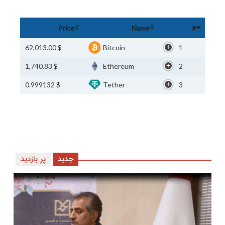
Price
Name
#
$ 62,013.00
Bitcoin
1
$ 1,740.83
Ethereum
2
$ 0.999132
Tether
3
جدید
پر بازدید