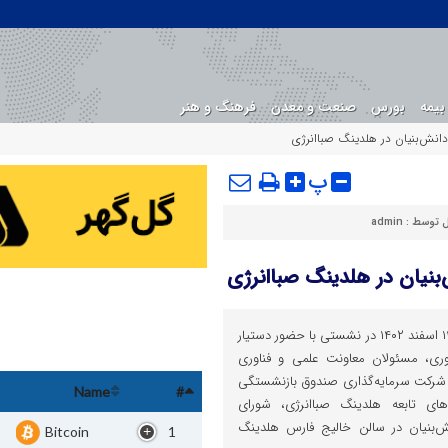
بیمه
بورس
صنعت و معدن
فرهنگ و هنر
دانش‌بنیان در هلدینگ صباانرژی
پ
ل توسط :
admin
بنیان در هلدینگ صباانرژی
اقتصادوتجارت : صبح امروز دوشنبه ۱۴ اسفند ۱۴۰۲ در نشستی با حضور دستیار
ی، مسئولان معاونت علمی و فناوری
شرکت سرمایه‌گذاری صندوق بازنشستگی
Name
#
ی تابعه هلدینگ صباانرژی، شورای
ش‌بنیان در سالن خالیج فارس هلدینگ
Bitcoin
1