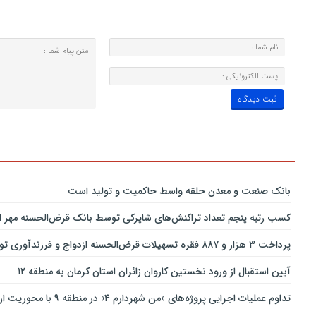
بانك صنعت و معدن حلقه واسط حاكمیت و تولید است
کسب رتبه پنجم تعداد تراکنش‌های شاپرکی توسط بانک قرض‌الحسنه مهر ای
پرداخت ۳ هزار و ۸۸۷ فقره تسهیلات قرض‌الحسنه ازدواج و فرزندآوری توسط بانک پاسارگاد تا پایان خردادماه ۱۴۰۵
آیین استقبال از ورود نخستین کاروان زائران استان کرمان به منطقه ۱۲
تداوم عملیات اجرایی پروژه‌های «من شهردارم ۴» در منطقه ۹ با محوریت ارتقای ایمنی و تسهیل تردد