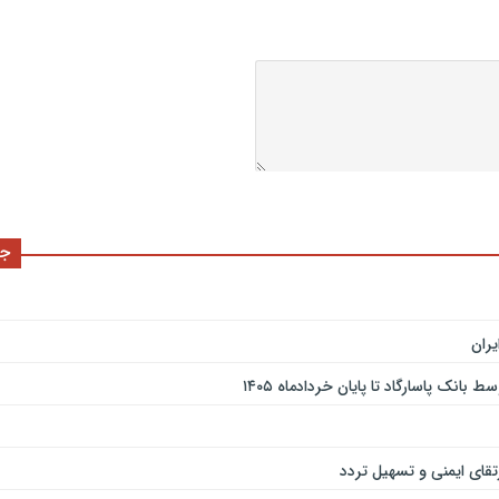
جد
ران