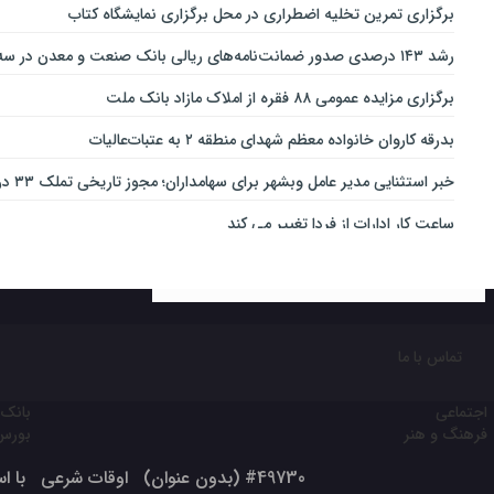
برگزاری تمرین تخلیه اضطراری در محل برگزاری نمایشگاه کتاب
رشد ۱۴۳ درصدی صدور ضمانت‌نامه‌های ریالی بانک صنعت و معدن در سه‌ماهه نخست سال جاری
برگزاری مزایده عمومی ۸۸ فقره از املاک مازاد بانک ملت
بدرقه کاروان خانواده معظم شهدای منطقه ۲ به عتبات‌عالیات
خبر استثنایی مدیر عامل وبشهر برای سهامداران؛ مجوز تاریخی تملک ۳۳ درصدی بانک اقتصاد نوین اخذ شد
ساعت کار ادارات از فردا تغییر می کند
ارائه بسته ویژه «قربان تا غدیر» ایرانسل
خدمات‌دهي مترو به 4 ميليون و 100 هزار نفر مسافر در مناسبت‌هاي ملي و مذهبي
تغییر ساعت کاری شعب بانک کارآفرین در ۱۵ استان
تماس با ما
نقش مهم اهالی خبر و رسانه در جهاد تبیین
اجتماعی
بانک 
ثبت‌نام آسان محصولات ایران‌خودرو با حساب وکالتی بانک تجارت
فرهنگ و هنر
بورس
رکوردشکنی مجتمع مارون پس از تعمیرات اساسی / آمادگی کامل مجتمع مار
#49730 (بدون عنوان)
اوقات شرعی
با است