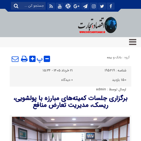
پ
گروه :
بانک و بیمه
شناسه :
195419
۲۱ خرداد ۱۴۰۵ - ۱۵:۳۴
150 بازدید
0
دیدگاه
ارسال توسط :
admin
برگزاری جلسات کمیته‌های مبارزه با پولشویی،
ریسک، مدیریت تعارض منافع