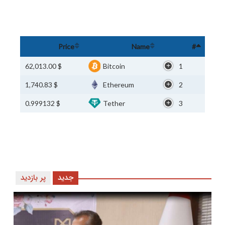
Price
Name
#
$ 62,013.00
Bitcoin
1
$ 1,740.83
Ethereum
2
$ 0.999132
Tether
3
جدید
پر بازدید