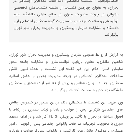
اقتصادوتجارت : نشست تخصصی «مداخلات مددکاری اجتماعی در
بحران» به عنوان چهارمین نشست از سلسله نشست‌های تخصصی
بازتوانی در چرخه مدیریت بحران در سالن فارابی دانشگاه علوم
توانبخشی و سلامت اجتماعی با محوریت گروه مددکاری اجتماعی این
دانشگاه و مشارکت سازمان پیشگیری و مدیریت بحران شهر تهران
برگزار شد.
به گزارش از روابط عمومی سازمان پیشگیری و مدیریت بحران شهر تهران،
شاهین مظفری، معاون بازیابی، توانمندسازی و مشارکت جامعه محور
سازمان ضمن اعلام این خبر گفت: این نشست با هدف تبیین نقش
مداخلات مددکاری اجتماعی در چرخه مدیریت بحران با حضور اساتید
مددکاری اجتماعی و روانشناسی و بیش از ۱۰۰ نفر از دانشجویان مددکاری
دانشگاه توانبخش و سلامت اجتماعی برگزار شد.
وی افزود: این نشست با سخنرانی دکتر فردین علیپور در خصوص چالش
های اجتماعی بازتوانی پس از حوادث و بلایا و زینب نصیری در ارتباط با
اصول مداخله در بحران با تأکید بر رویکرد PDRP آغاز شد و در ادامه محمد
سبزی با محوریت تجربیات مداخلات بازتوانی اجتماعی پس از کووید۱۹، امیر
عسگری با موضوع چالش های کار تیمی در بازتوانی پس از حوادث و بلایا، و