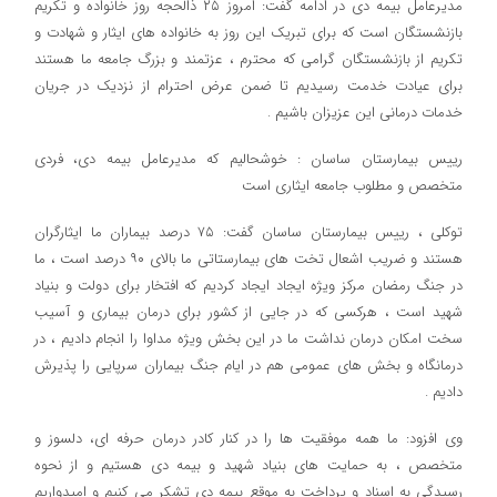
مدیرعامل بیمه دی در ادامه گفت: امروز ۲۵ ذالحجه روز خانواده و تکریم
بازنشستگان است که برای تبریک این روز به خانواده های ایثار و شهادت و
تکریم از بازنشستگان گرامی که محترم ، عزتمند و بزرگ جامعه ما هستند
برای عیادت خدمت رسیدیم تا ضمن عرض احترام از نزدیک در جریان
خدمات درمانی این عزیزان باشیم .
رییس بیمارستان ساسان : خوشحالیم که مدیرعامل بیمه دی، فردی
متخصص و مطلوب جامعه ایثاری است
توکلی ، رییس بیمارستان ساسان گفت: ۷۵ درصد بیماران ما ایثارگران
هستند و ضریب اشعال تخت های بیمارستاتی ما بالای ۹۰ درصد است ، ما
در جنگ رمضان مرکز ویژه ایجاد ایجاد کردیم که افتخار برای دولت و بنیاد
شهید است ، هرکسی که در جایی از کشور برای درمان بیماری و آسیب
سخت امکان درمان نداشت ما در این بخش ویژه مداوا را انجام دادیم ، در
درمانگاه و بخش های عمومی هم در ایام جنگ بیماران سرپایی را پذیرش
دادیم .
وی افزود: ما همه موفقیت ها را در کنار کادر درمان حرفه ای، دلسوز و
متخصص ، به حمایت های بنیاد شهید و بیمه دی هستیم و از نحوه
رسیدگی به اسناد و پرداخت به موقع بیمه دی تشکر می کنیم و امیدواریم