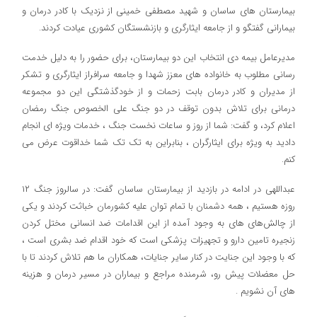
بیمارستان های ساسان و شهید مصطفی خمینی از نزدیک با کادر درمان و
بیمارانی گفتگو و از جامعه ایثارگری و بازنشستگان کشوری عیادت کردند.
مدیرعامل بیمه دی انتخاب این دو بیمارستان، برای حضور را به دلیل خدمت
رسانی مطلوب به خانواده های معزز شهدا و جامعه سرافراز ایثارگری و تشکر
از مدیران و کادر درمان بابت زحمات و از خودگذشتگی این دو مجموعه
درمانی برای تلاش بدون توقف در دو جنگ علی الخصوص جنگ رمضان
اعلام کرد، و گفت: شما از روز و ساعات نخست جنگ ، خدمات ویژه ای انجام
دادید به ویژه برای ایثارگران ، بنابراین به تک تک شما خداقوت عرض می
کنم.
عبداللهی در ادامه در بازدید از بیمارستان ساسان گفت: در سالروز جنگ ۱۲
روزه هستیم ، همه دشمنان با تمام توان علیه کشورمان خباثت کردند و یکی
از چالش‌های های به وجود آمده از این اقدامات ضد انسانی مختل کردن
زنجیره تامین دارو و تجهیزات پزشکی است که خود اقدام ضد بشری است ،
که با وجود این جنایت در کنار سایر جنایات، همکاران ما هم تلاش کردند تا با
حل معضلات پیش رو، شرمنده مراجع و بیماران در مسیر درمان و هزینه
های آن نشویم .